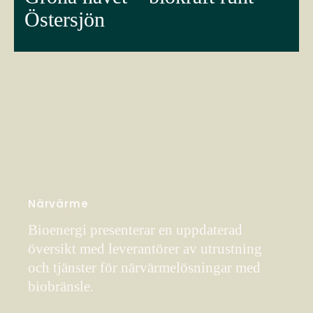
Östersjön
Närvärme
Bioenergi presenterar en uppdaterad
översikt med leverantörer av utrustning
och tjänster för närvärmelösningar med
biobränsle.