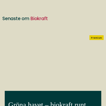
Senaste om
Biokraft
Premium
Gröna havet – biokraft runt