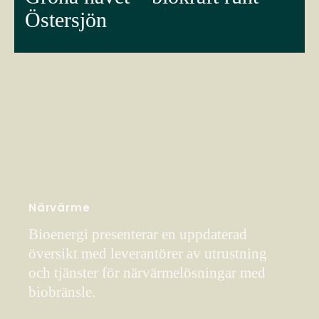
Östersjön
Närvärme
Bioenergi presenterar en uppdaterad
översikt med leverantörer av utrustning
och tjänster för närvärmelösningar med
biobränsle.