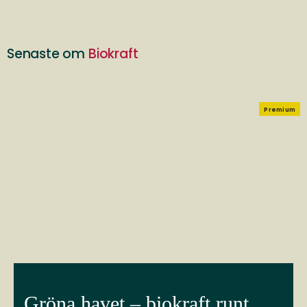
Senaste om
Biokraft
Premium
Gröna havet – biokraft runt