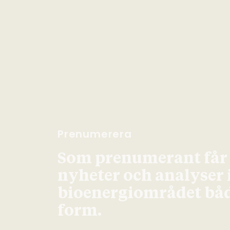
Prenumerera
Som prenumerant får d
nyheter och analyser
bioenergiområdet både
form.