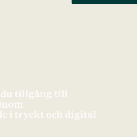
u tillgång till
 inom
 i tryckt och digital