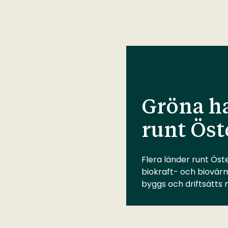
Gröna ha
runt Öst
Flera länder runt Öste
biokraft- och biovär
byggs och driftsätts