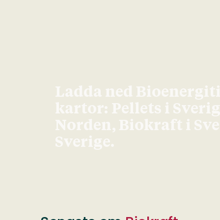
Ladda ned Bioenergit
kartor: Pellets i Sveri
Norden, Biokraft i Sv
Sverige.