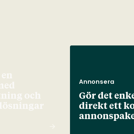
 en
Annonsera
med
tning och
Gör det enke
elösningar
direkt ett k
annonspake