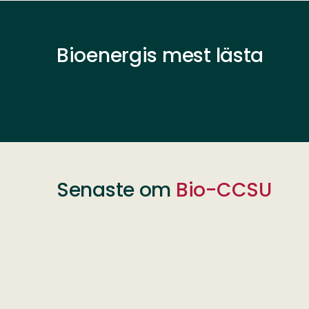
Bioenergis mest lästa
Senaste om
Bio-CCSU