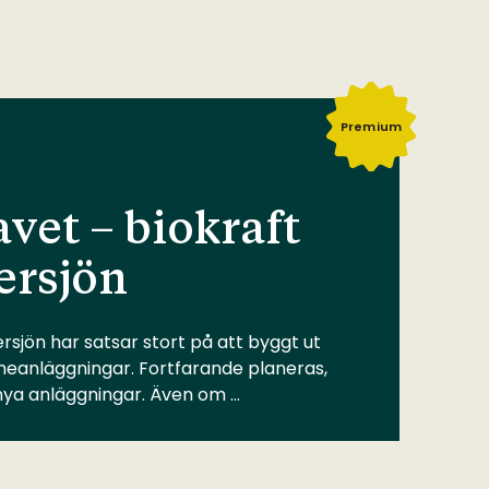
Premium
vet – biokraft
ersjön
rsjön har satsar stort på att byggt ut
meanläggningar. Fortfarande planeras,
 nya anläggningar. Även om …