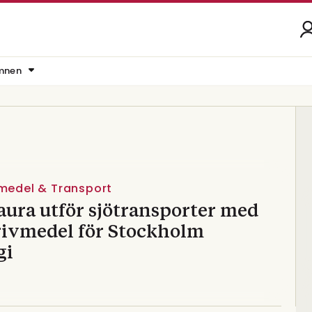
mnen
vmedel & Transport
aura utför sjötransporter med
rivmedel för Stockholm
gi