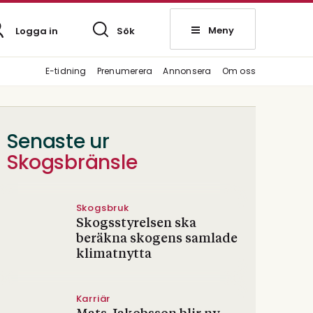
Meny
Logga in
Sök
E-tidning
Prenumerera
Annonsera
Om oss
Senaste ur
Skogsbränsle
Skogsbruk
Skogsstyrelsen ska
beräkna skogens samlade
klimatnytta
Karriär