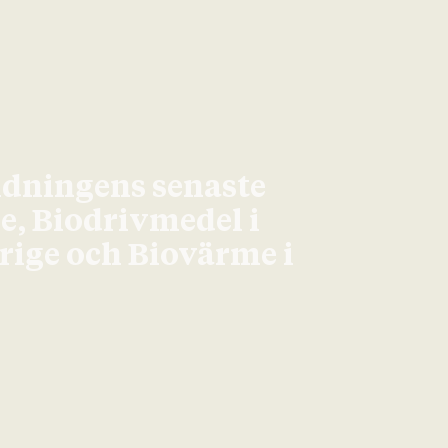
idningens senaste
ge, Biodrivmedel i
erige och Biovärme i