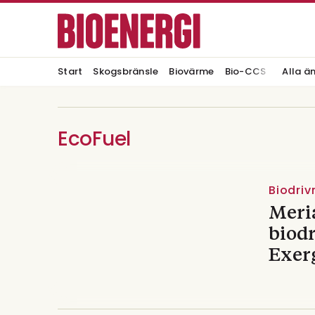
Start
Skogsbränsle
Biovärme
Bio-CCS
Alla ä
EcoFuel
Biodri
Meri
biod
Exer