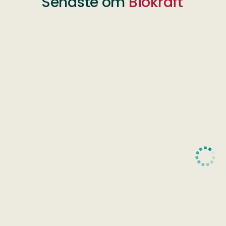
Senaste om
Biokraft