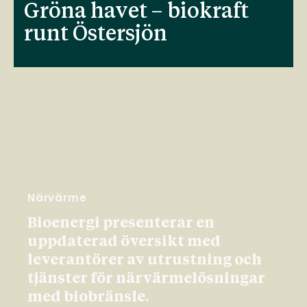
Gröna havet – biokraft
runt Östersjön
Närvärme
Bioenergi presenterar en
uppdaterad översikt med
leverantörer av utrustning och
tjänster för närvärmelösningar
med biobränsle.