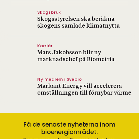
Skogsbruk
Skogsstyrelsen ska beräkna
skogens samlade klimatnytta
Karriär
Mats Jakobsson blir ny
marknadschef på Biometria
Ny medlem i Svebio
Markant Energy vill accelerera
omställningen till förnybar värme
Få de senaste nyheterna inom
bioenergiområdet.