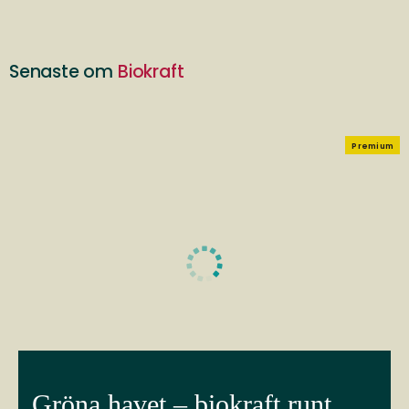
Senaste om
Biokraft
Premium
Gröna havet – biokraft runt