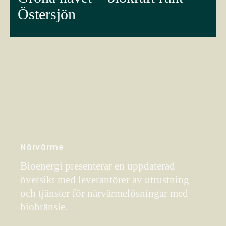
Östersjön
Närvärme
Bioenergi presenterar en uppdaterad
översikt med leverantörer av utrustning
och tjänster för närvärmelösningar med
biobränsle.