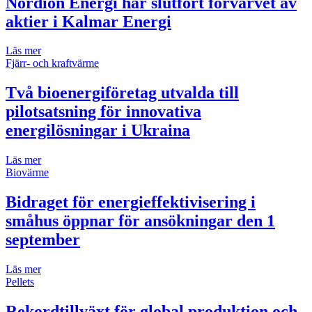
Nordion Energi har slutfört förvärvet av
aktier i Kalmar Energi
Läs mer
Fjärr- och kraftvärme
Två bioenergiföretag utvalda till
pilotsatsning för innovativa
energilösningar i Ukraina
Läs mer
Biovärme
Bidraget för energieffektivisering i
småhus öppnar för ansökningar den 1
september
Läs mer
Pellets
Rekordtillväxt för global produktion och