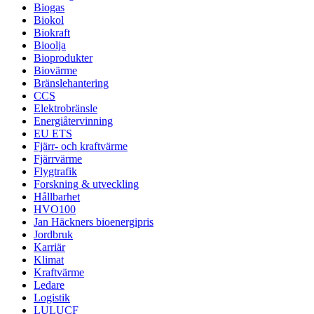
Biogas
Biokol
Biokraft
Bioolja
Bioprodukter
Biovärme
Bränslehantering
CCS
Elektrobränsle
Energiåtervinning
EU ETS
Fjärr- och kraftvärme
Fjärrvärme
Flygtrafik
Forskning & utveckling
Hållbarhet
HVO100
Jan Häckners bioenergipris
Jordbruk
Karriär
Klimat
Kraftvärme
Ledare
Logistik
LULUCF