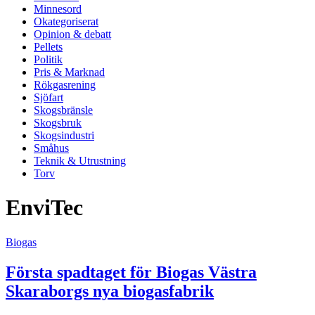
Minnesord
Okategoriserat
Opinion & debatt
Pellets
Politik
Pris & Marknad
Rökgasrening
Sjöfart
Skogsbränsle
Skogsbruk
Skogsindustri
Småhus
Teknik & Utrustning
Torv
EnviTec
Biogas
Första spadtaget för Biogas Västra
Skaraborgs nya biogasfabrik