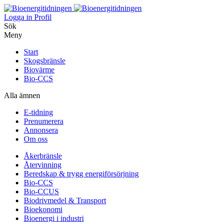
Logga in
Profil
Sök
Meny
Start
Skogsbränsle
Biovärme
Bio-CCS
Alla ämnen
E-tidning
Prenumerera
Annonsera
Om oss
Åkerbränsle
Återvinning
Beredskap & trygg energiförsörjning
Bio-CCS
Bio-CCUS
Biodrivmedel & Transport
Bioekonomi
Bioenergi i industri