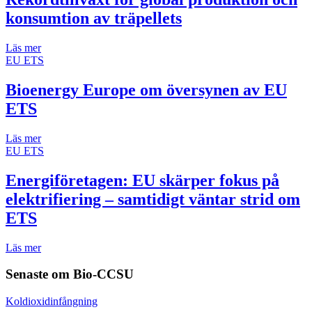
konsumtion av träpellets
Läs mer
EU ETS
Bioenergy Europe om översynen av EU
ETS
Läs mer
EU ETS
Energiföretagen: EU skärper fokus på
elektrifiering – samtidigt väntar strid om
ETS
Läs mer
Senaste om
Bio-CCSU
Koldioxidinfångning