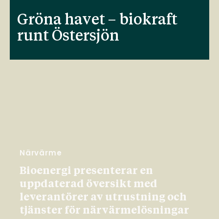
Gröna havet – biokraft
runt Östersjön
Närvärme
Bioenergi presenterar en
uppdaterad översikt med
leverantörer av utrustning och
tjänster för närvärmelösningar