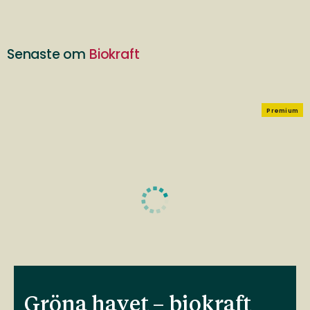
Senaste om
Biokraft
Premium
Gröna havet – biokraft