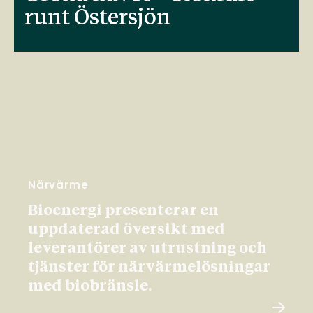
runt Östersjön
Närvärme
Bioenergi presenterar en
uppdaterad översikt med
leverantörer av utrustning och
tjänster för närvärmelösningar
med biobränsle.