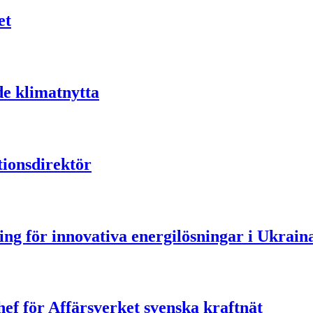
et
de klimatnytta
ionsdirektör
ning för innovativa energilösningar i Ukrain
ef för Affärsverket svenska kraftnät