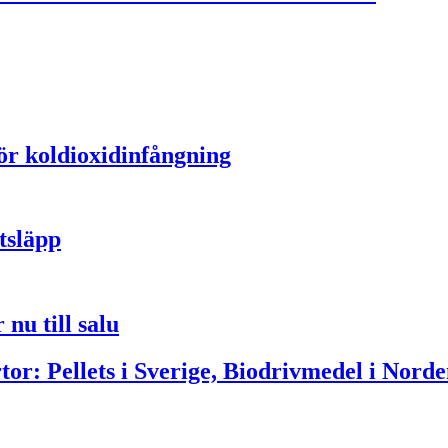
för koldioxidinfångning
tsläpp
nu till salu
or: Pellets i Sverige, Biodrivmedel i Norde