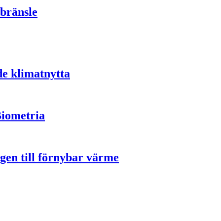
bränsle
de klimatnytta
Biometria
gen till förnybar värme