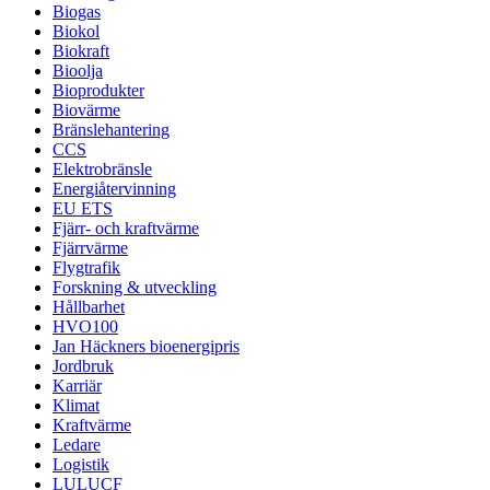
Biogas
Biokol
Biokraft
Bioolja
Bioprodukter
Biovärme
Bränslehantering
CCS
Elektrobränsle
Energiåtervinning
EU ETS
Fjärr- och kraftvärme
Fjärrvärme
Flygtrafik
Forskning & utveckling
Hållbarhet
HVO100
Jan Häckners bioenergipris
Jordbruk
Karriär
Klimat
Kraftvärme
Ledare
Logistik
LULUCF