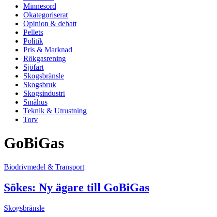
Minnesord
Okategoriserat
Opinion & debatt
Pellets
Politik
Pris & Marknad
Rökgasrening
Sjöfart
Skogsbränsle
Skogsbruk
Skogsindustri
Småhus
Teknik & Utrustning
Torv
GoBiGas
Biodrivmedel & Transport
Sökes: Ny ägare till GoBiGas
Skogsbränsle