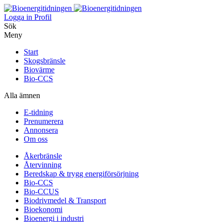
Logga in
Profil
Sök
Meny
Start
Skogsbränsle
Biovärme
Bio-CCS
Alla ämnen
E-tidning
Prenumerera
Annonsera
Om oss
Åkerbränsle
Återvinning
Beredskap & trygg energiförsörjning
Bio-CCS
Bio-CCUS
Biodrivmedel & Transport
Bioekonomi
Bioenergi i industri