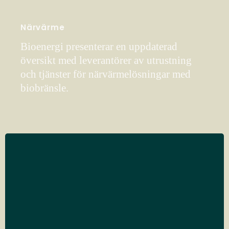
Närvärme
Bioenergi presenterar en uppdaterad
översikt med leverantörer av utrustning
och tjänster för närvärmelösningar med
biobränsle.