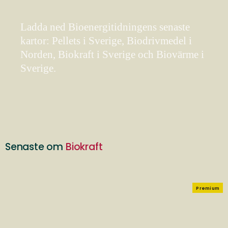
Ladda ned Bioenergitidningens senaste
kartor: Pellets i Sverige, Biodrivmedel i
Norden, Biokraft i Sverige och Biovärme i
Sverige.
Senaste om
Biokraft
Premium