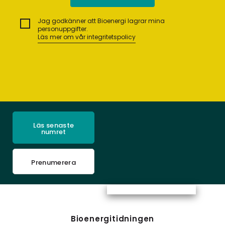
Jag godkänner att Bioenergi lagrar mina
personuppgifter.
Läs mer om vår integritetspolicy
Läs senaste
numret
Prenumerera
Bioenergitidningen