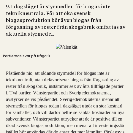
9. I dagsläget är styrmedlen för biogas inte
teknikneutrala. För att öka svensk
biogasproduktion bör även biogas från
förgasning av rester från skogsbruk omfattas av
aktuella styrmedel.
Partiernas svar på fråga 9.
Påstående nio, att rådande styrmedel för biogas inte är
teknikneutralt, utan defavoriserar biogas från förgasning av
rester från skogsbruk, instämmer sex av åtta tillfrågade partier
i. Två partier, Vänsterpartiet och Sverigedemokraterna,
avstyrker delvis påståendet. Sverigedemokraterna menar att
styrmedlen för biogas redan i dagsläget utgör en stor kostnad
för samhället, och vill därför hellre se sänkta kostnader än nya
subventioner. Vänsterpartiet uttrycker att de är positiva till en
ökad svensk biogasproduktion, men menar att investeringsstöd
istället bör användas där de anser det mer lämpligt, förslagsvis