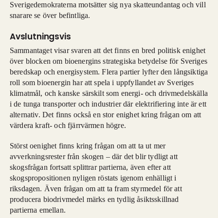
Sverigedemokraterna motsätter sig nya skatteundantag och vill
snarare se över befintliga.
Avslutningsvis
Sammantaget visar svaren att det finns en bred politisk enighet
över blocken om bioenergins strategiska betydelse för Sveriges
beredskap och energisystem. Flera partier lyfter den långsiktiga
roll som bioenergin har att spela i uppfyllandet av Sveriges
klimatmål, och kanske särskilt som energi- och drivmedelskälla
i de tunga transporter och industrier där elektrifiering inte är ett
alternativ. Det finns också en stor enighet kring frågan om att
värdera kraft- och fjärrvärmen högre.
Störst oenighet finns kring frågan om att ta ut mer
avverkningsrester från skogen – där det blir tydligt att
skogsfrågan fortsatt splittrar partierna, även efter att
skogspropositionen nyligen röstats igenom enhälligt i
riksdagen. Även frågan om att ta fram styrmedel för att
producera biodrivmedel märks en tydlig åsiktsskillnad
partierna emellan.