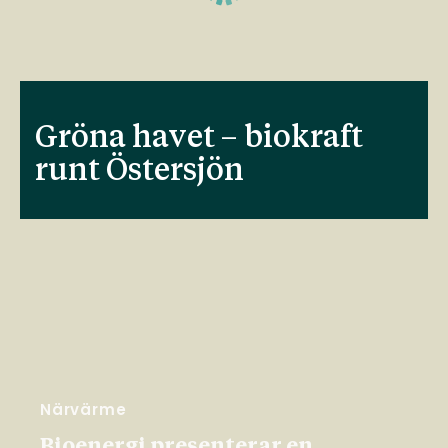
Gröna havet – biokraft
runt Östersjön
Närvärme
Bioenergi presenterar en