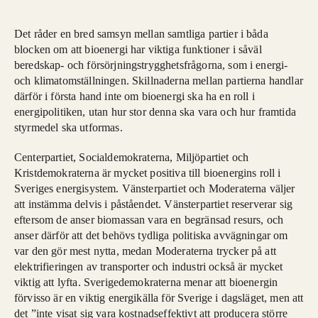
Det råder en bred samsyn mellan samtliga partier i båda
blocken om att bioenergi har viktiga funktioner i såväl
beredskap- och försörjningstrygghetsfrågorna, som i energi-
och klimatomställningen. Skillnaderna mellan partierna handlar
därför i första hand inte om bioenergi ska ha en roll i
energipolitiken, utan hur stor denna ska vara och hur framtida
styrmedel ska utformas.
Centerpartiet, Socialdemokraterna, Miljöpartiet och
Kristdemokraterna är mycket positiva till bioenergins roll i
Sveriges energisystem. Vänsterpartiet och Moderaterna väljer
att instämma delvis i påståendet. Vänsterpartiet reserverar sig
eftersom de anser biomassan vara en begränsad resurs, och
anser därför att det behövs tydliga politiska avvägningar om
var den gör mest nytta, medan Moderaterna trycker på att
elektrifieringen av transporter och industri också är mycket
viktig att lyfta. Sverigedemokraterna menar att bioenergin
förvisso är en viktig energikälla för Sverige i dagsläget, men att
det ”inte visat sig vara kostnadseffektivt att producera större