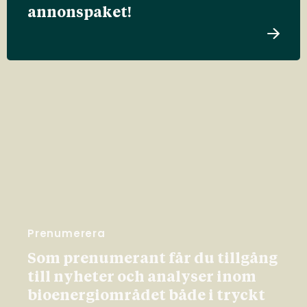
annonspaket!
Prenumerera
Som prenumerant får du tillgång
till nyheter och analyser inom
bioenergiområdet både i tryckt