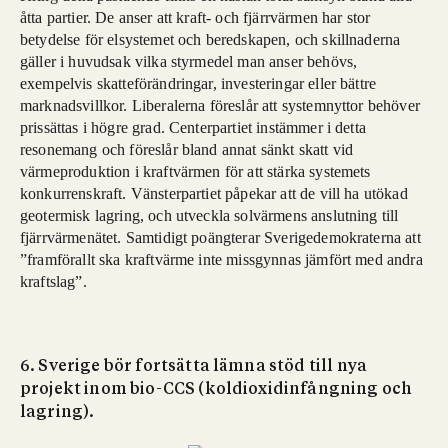
åtta partier. De anser att kraft- och fjärrvärmen har stor
betydelse för elsystemet och beredskapen, och skillnaderna
gäller i huvudsak vilka styrmedel man anser behövs,
exempelvis skatteförändringar, investeringar eller bättre
marknadsvillkor. Liberalerna föreslår att systemnyttor behöver
prissättas i högre grad. Centerpartiet instämmer i detta
resonemang och föreslår bland annat sänkt skatt vid
värmeproduktion i kraftvärmen för att stärka systemets
konkurrenskraft. Vänsterpartiet påpekar att de vill ha utökad
geotermisk lagring, och utveckla solvärmens anslutning till
fjärrvärmenätet. Samtidigt poängterar Sverigedemokraterna att
”framförallt ska kraftvärme inte missgynnas jämfört med andra
kraftslag”.
6. Sverige bör fortsätta lämna stöd till nya
projekt inom bio-CCS (koldioxidinfångning och
lagring).