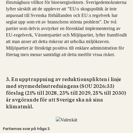
förutsägbara villkor för bioenergisektorn. Sverigedemokraterna
lyfter särskilt att de upplever att ”EU:s skogspolitik är inte
anpassad till Svenska förhållanden och EU:s regelverk har
seglat upp som ett av branschens största problem”. De två
partier som delvis avstyrker en förenklad implementering av
EU-regelverk, Vänsterpartiet och Miljöpartiet, lyfter framförallt
att man anser att detta riskerar att urholka miljökraven.
Miljöpartiet är försiktigt positiva till enklare administration för
företag men menar samtidigt att detta medför vissa risker.
3. En upptrappning av reduktionsplikten i linje
med styrmedelsutredningens (SOU 2026:33)
förslag (21% till 2028, 23% till 2029, 25% till 2030)
är avgörande för att Sverige ska nå sina
klimatmål.
Partiernas svar på fråga 3.