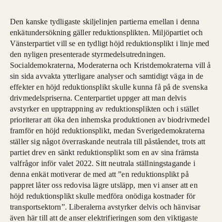
Den kanske tydligaste skiljelinjen partierna emellan i denna
enkätundersökning gäller reduktionsplikten. Miljöpartiet och
Vänsterpartiet vill se en tydligt höjd reduktionsplikt i linje med
den nyligen presenterade styrmedelsutredningen.
Socialdemokraterna, Moderaterna och Kristdemokraterna vill å
sin sida avvakta ytterligare analyser och samtidigt väga in de
effekter en höjd reduktionsplikt skulle kunna få på de svenska
drivmedelspriserna. Centerpartiet uppger att man delvis
avstyrker en upptrappning av reduktionsplikten och i stället
prioriterar att öka den inhemska produktionen av biodrivmedel
framför en höjd reduktionsplikt, medan Sverigedemokraterna
ställer sig något överraskande neutrala till påståendet, trots att
partiet drev en sänkt reduktionsplikt som en av sina främsta
valfrågor inför valet 2022. Sitt neutrala ställningstagande i
denna enkät motiverar de med att ”en reduktionsplikt på
pappret låter oss redovisa lägre utsläpp, men vi anser att en
höjd reduktionsplikt skulle medföra onödiga kostnader för
transportsektorn”. Liberalerna avstyrker delvis och hänvisar
även här till att de anser elektrifieringen som den viktigaste