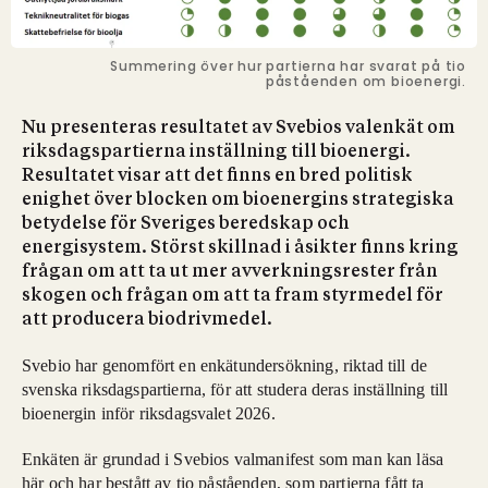
Summering över hur partierna har svarat på tio
påståenden om bioenergi.
Nu presenteras resultatet av Svebios valenkät om
riksdagspartierna inställning till bioenergi.
Resultatet visar att det finns en bred politisk
enighet över blocken om bioenergins strategiska
betydelse för Sveriges beredskap och
energisystem. Störst skillnad i åsikter finns kring
frågan om att ta ut mer avverkningsrester från
skogen och frågan om att ta fram styrmedel för
att producera biodrivmedel.
Svebio har genomfört en enkätundersökning, riktad till de
svenska riksdagspartierna, för att studera deras inställning till
bioenergin inför riksdagsvalet 2026.
Enkäten är grundad i Svebios valmanifest som man kan läsa
här
och har bestått av tio påståenden, som partierna fått ta