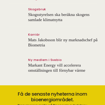
Skogsbruk
Skogsstyrelsen ska beräkna skogens
samlade klimatnytta
Karriär
Mats Jakobsson blir ny marknadschef på
Biometria
Ny medlem i Svebio
Markant Energy vill accelerera
omställningen till förnybar värme
Få de senaste nyheterna inom
bioenergiområdet.