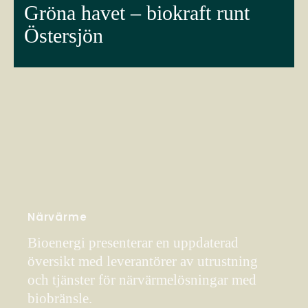
Gröna havet – biokraft runt
Östersjön
Närvärme
Bioenergi presenterar en uppdaterad
översikt med leverantörer av utrustning
och tjänster för närvärmelösningar med
biobränsle.