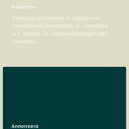
Närvärme
Bioenergi presenterar en uppdaterad
översikt med leverantörer av utrustning
och tjänster för närvärmelösningar med
biobränsle.
Annonsera