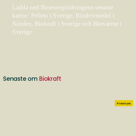
Ladda ned Bioenergitidningens senaste
kartor: Pellets i Sverige, Biodrivmedel i
Norden, Biokraft i Sverige och Biovärme i
Sverige.
Senaste om
Biokraft
Premium