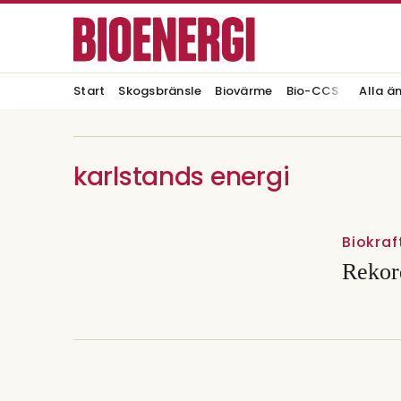
Start
Skogsbränsle
Biovärme
Bio-CCS
Alla ä
karlstands energi
Biokraf
Rekord