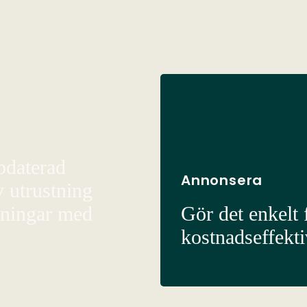
pdaterad
Annonsera
v utrustning
sningar med
Gör det enkelt f
kostnadseffekt