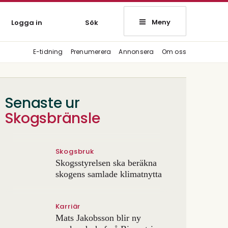
Meny
Logga in
Sök
E-tidning
Prenumerera
Annonsera
Om oss
Senaste ur
Skogsbränsle
Skogsbruk
Skogsstyrelsen ska beräkna
skogens samlade klimatnytta
Karriär
Mats Jakobsson blir ny