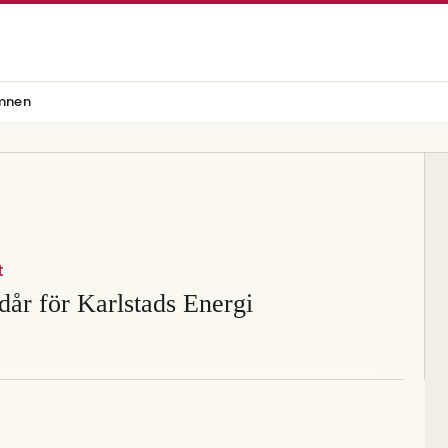
mnen
t
år för Karlstads Energi