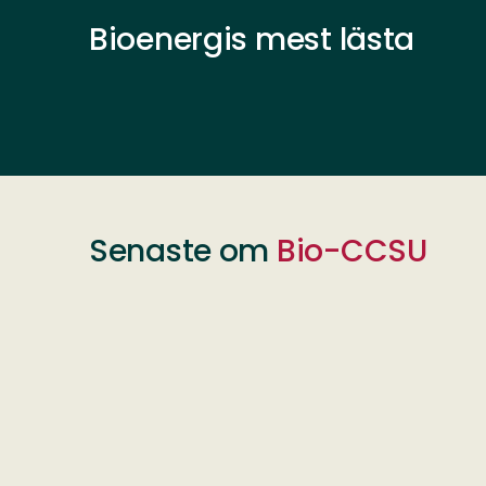
Bioenergis mest lästa
Senaste om
Bio-CCSU