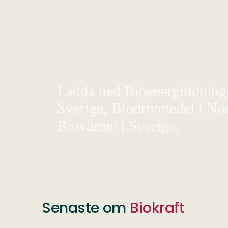
Ladda ned Bioenergitidningen
Sverige, Biodrivmedel i Nor
Biovärme i Sverige.
Senaste om
Biokraft