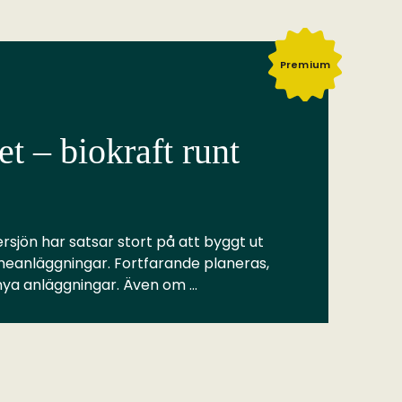
Premium
t – biokraft runt
rsjön har satsar stort på att byggt ut
meanläggningar. Fortfarande planeras,
 nya anläggningar. Även om …