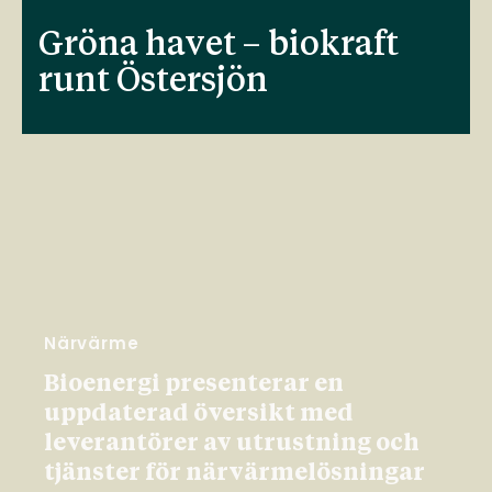
Gröna havet – biokraft
runt Östersjön
Närvärme
Bioenergi presenterar en
uppdaterad översikt med
leverantörer av utrustning och
tjänster för närvärmelösningar