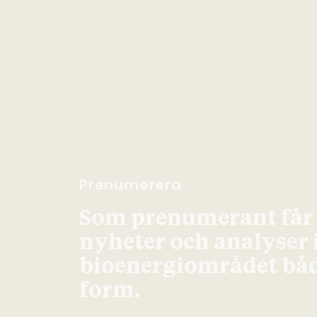
Prenumerera
Som prenumerant får d
nyheter och analyser
bioenergiområdet både
form.