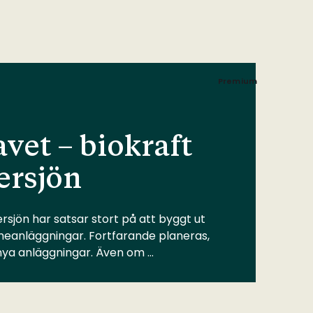
Premium
vet – biokraft
ersjön
rsjön har satsar stort på att byggt ut
meanläggningar. Fortfarande planeras,
 nya anläggningar. Även om …