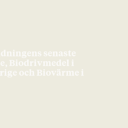
idningens senaste
ge, Biodrivmedel i
erige och Biovärme i