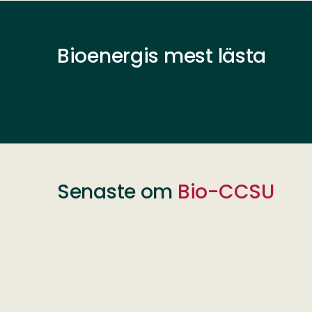
Bioenergis mest lästa
Senaste om
Bio-CCSU