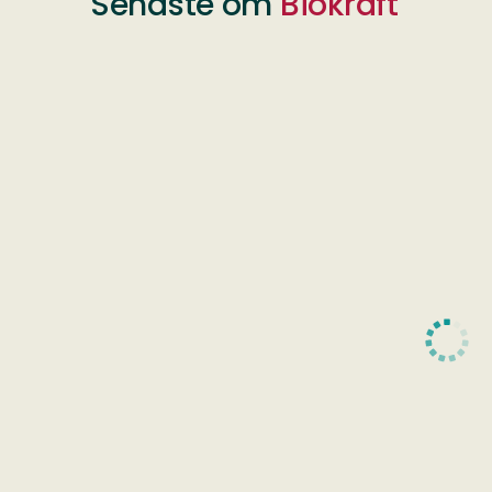
Senaste om
Biokraft