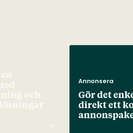
 en
Annonsera
med
tning och
Gör det enke
elösningar
direkt ett k
annonspake