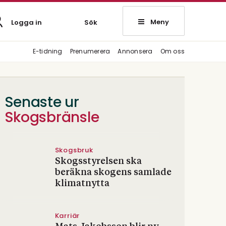
Meny
Logga in
Sök
E-tidning
Prenumerera
Annonsera
Om oss
Senaste ur
Skogsbränsle
Skogsbruk
Skogsstyrelsen ska
beräkna skogens samlade
klimatnytta
Karriär