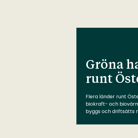
Gröna ha
runt Öst
Flera länder runt Öste
biokraft- och biovär
byggs och driftsätts