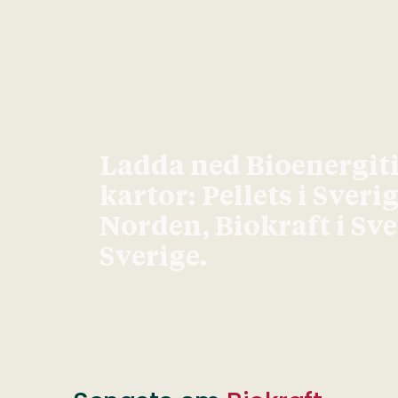
Ladda ned Bioenergit
kartor: Pellets i Sveri
Norden, Biokraft i Sv
Sverige.