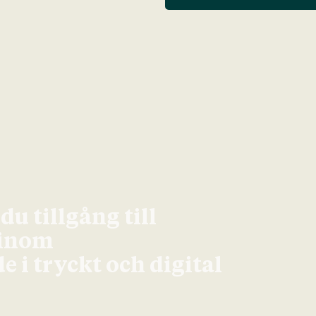
u tillgång till
 inom
 i tryckt och digital