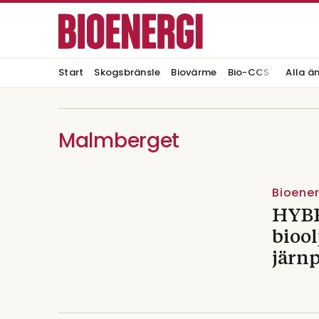
Start
Skogsbränsle
Biovärme
Bio-CCS
Alla ä
Malmberget
Bioenerg
HYBR
biool
järnp