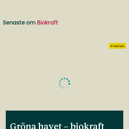
Senaste om
Biokraft
Premium
Gröna havet – biokraft