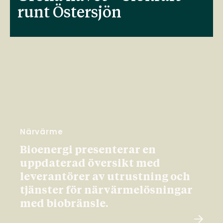
runt Östersjön
Närvärme
Bioenergi presenterar en
uppdaterad översikt med
leverantörer av utrustning och
tjänster för närvärmelösningar
med biobränsle.