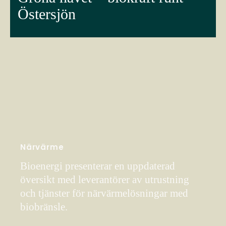
Östersjön
Närvärme
Bioenergi presenterar en uppdaterad
översikt med leverantörer av utrustning
och tjänster för närvärmelösningar med
biobränsle.