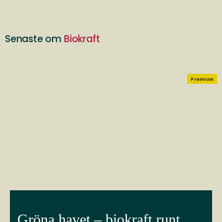
Senaste om
Biokraft
Premium
Gröna havet – biokraft runt