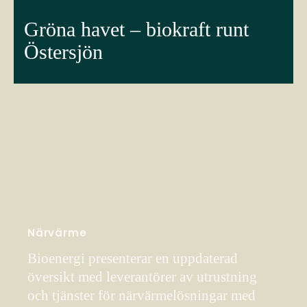
Gröna havet – biokraft runt
Östersjön
Närvärme
Bioenergi presenterar en uppdaterad
översikt med leverantörer av utrustning
och tjänster för närvärmelösningar med