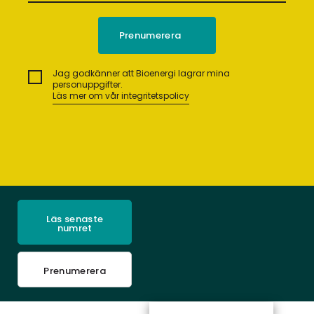
Jag godkänner att Bioenergi lagrar mina
personuppgifter.
Läs mer om vår integritetspolicy
Läs senaste
numret
Prenumerera