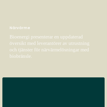
Närvärme
Bioenergi presenterar en uppdaterad
översikt med leverantörer av utrustning
och tjänster för närvärmelösningar med
biobränsle.