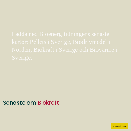
Ladda ned Bioenergitidningens senaste
kartor: Pellets i Sverige, Biodrivmedel i
Norden, Biokraft i Sverige och Biovärme i
Sverige.
Senaste om
Biokraft
Premium