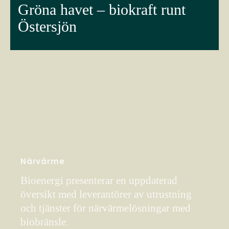
Gröna havet – biokraft runt
Östersjön
Närvärme
Bioenergi presenterar en uppdaterad
översikt med leverantörer av utrustning
och tjänster för närvärmelösningar med
biobränsle.