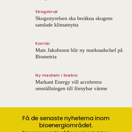
Skogsbruk
Skogsstyrelsen ska beräkna skogens
samlade klimatnytta
Karriär
Mats Jakobsson blir ny marknadschef på
Biometria
Ny medlem i Svebio
Markant Energy vill accelerera
omställningen till förnybar värme
Få de senaste nyheterna inom
bioenergiområdet.