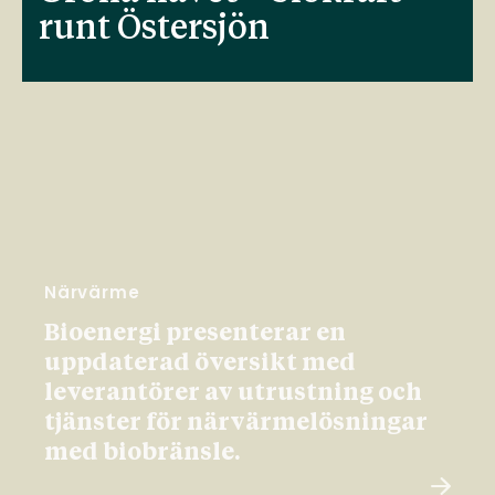
runt Östersjön
Närvärme
Bioenergi presenterar en
uppdaterad översikt med
leverantörer av utrustning och
tjänster för närvärmelösningar
med biobränsle.