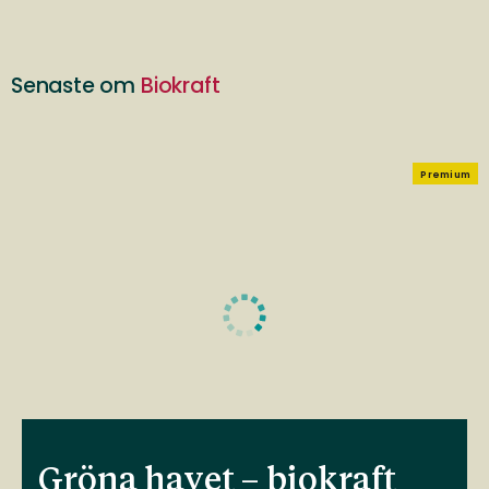
Senaste om
Biokraft
Premium
Gröna havet – biokraft