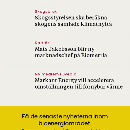
Skogsbruk
Skogsstyrelsen ska beräkna
skogens samlade klimatnytta
Karriär
Mats Jakobsson blir ny
marknadschef på Biometria
Ny medlem i Svebio
Markant Energy vill accelerera
omställningen till förnybar värme
Få de senaste nyheterna inom
bioenergiområdet.