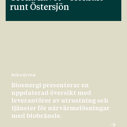
runt Östersjön
Närvärme
Bioenergi presenterar en
uppdaterad översikt med
leverantörer av utrustning och
tjänster för närvärmelösningar
med biobränsle.