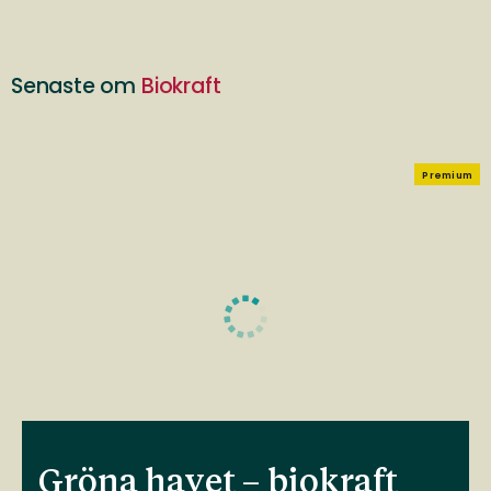
Senaste om
Biokraft
Premium
Gröna havet – biokraft