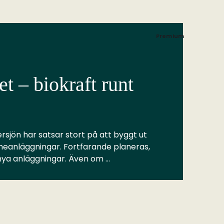
Premium
t – biokraft runt
rsjön har satsar stort på att byggt ut
meanläggningar. Fortfarande planeras,
 nya anläggningar. Även om …