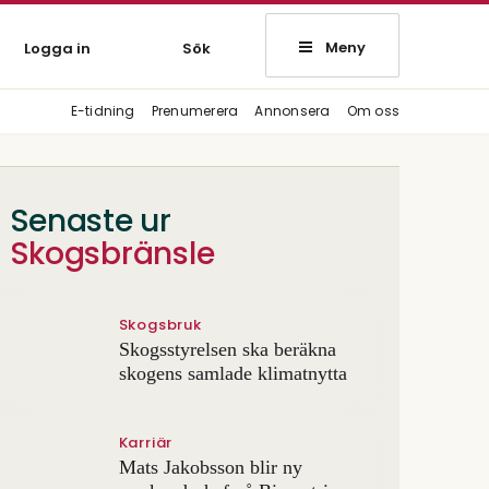
Meny
Logga in
Sök
E-tidning
Prenumerera
Annonsera
Om oss
Senaste ur
Skogsbränsle
Skogsbruk
Skogsstyrelsen ska beräkna
skogens samlade klimatnytta
Karriär
Mats Jakobsson blir ny