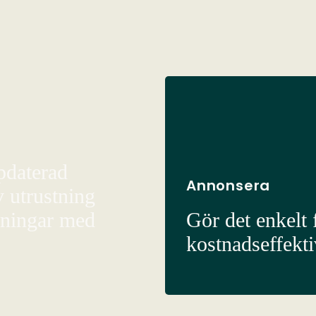
pdaterad
Annonsera
v utrustning
sningar med
Gör det enkelt f
kostnadseffekt