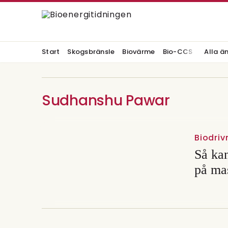
Start
Skogsbränsle
Biovärme
Bio-CCS
Alla ä
Sudhanshu Pawar
Biodri
Så kan
på ma