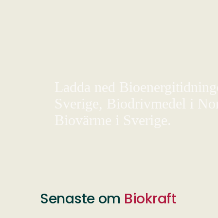
Ladda ned Bioenergitidningen
Sverige, Biodrivmedel i Nor
Biovärme i Sverige.
Senaste om
Biokraft