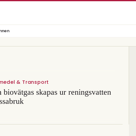
mnen
vmedel & Transport
 biovätgas skapas ur reningsvatten
ssabruk