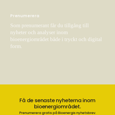
Prenumerera
Som prenumerant får du tillgång till
nyheter och analyser inom
bioenergiområdet både i tryckt och digital
form.
Få de senaste nyheterna inom
bioenergiområdet.
Prenumerera gratis på Bioenergis nyhetsbrev.