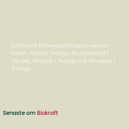
Ladda ned Bioenergitidningens senaste
kartor: Pellets i Sverige, Biodrivmedel i
Norden, Biokraft i Sverige och Biovärme i
Sverige.
Senaste om
Biokraft