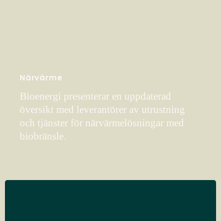
Närvärme
Bioenergi presenterar en uppdaterad
översikt med leverantörer av utrustning
och tjänster för närvärmelösningar med
biobränsle.