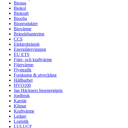
Biogas
Biokol
Biokraft
Bioolja
Bioprodukter
Biovärme
Bränslehantering
CCS
Elektrobränsle
Energiåtervinning
EU ETS
Fjärr- och kraftvärme
Fjärrvärme
Flygtrafik
Forskning & utveckling
Hållbarhet
HVO100
Jan Häckners bioenergipris
Jordbruk
Karriär
Klimat
Kraftvärme
Ledare
Logistik
LULUCF