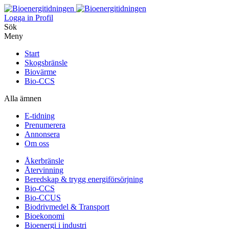
Logga in
Profil
Sök
Meny
Start
Skogsbränsle
Biovärme
Bio-CCS
Alla ämnen
E-tidning
Prenumerera
Annonsera
Om oss
Åkerbränsle
Återvinning
Beredskap & trygg energiförsörjning
Bio-CCS
Bio-CCUS
Biodrivmedel & Transport
Bioekonomi
Bioenergi i industri