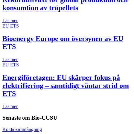
konsumtion av träpellets
Läs mer
EU ETS
Bioenergy Europe om översynen av EU
ETS
Läs mer
EU ETS
Energiföretagen: EU skärper fokus på
elektrifiering – samtidigt väntar strid om
ETS
Läs mer
Senaste om
Bio-CCSU
Koldioxidinfångning