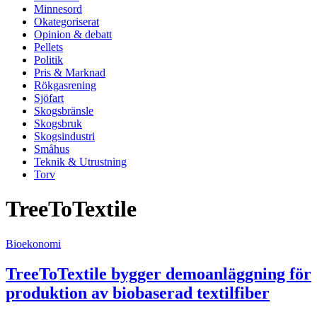
Minnesord
Okategoriserat
Opinion & debatt
Pellets
Politik
Pris & Marknad
Rökgasrening
Sjöfart
Skogsbränsle
Skogsbruk
Skogsindustri
Småhus
Teknik & Utrustning
Torv
TreeToTextile
Bioekonomi
TreeToTextile bygger demoanläggning för
produktion av biobaserad textilfiber