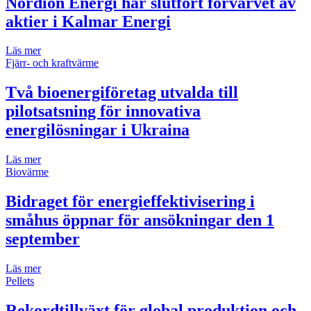
Nordion Energi har slutfört förvärvet av
aktier i Kalmar Energi
Läs mer
Fjärr- och kraftvärme
Två bioenergiföretag utvalda till
pilotsatsning för innovativa
energilösningar i Ukraina
Läs mer
Biovärme
Bidraget för energieffektivisering i
småhus öppnar för ansökningar den 1
september
Läs mer
Pellets
Rekordtillväxt för global produktion och