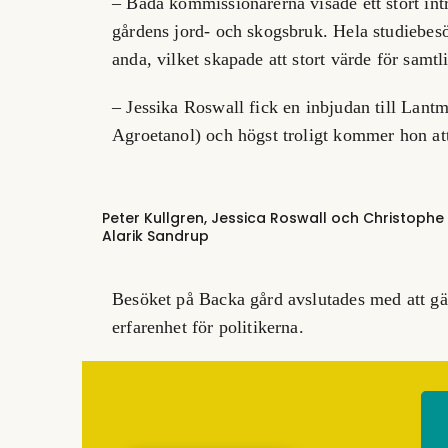
– Båda kommissionärerna visade ett stort int
gårdens jord- och skogsbruk. Hela studiebesö
anda, vilket skapade att stort värde för samtl
– Jessika Roswall fick en inbjudan till Lan
Agroetanol) och högst troligt kommer hon att
Peter Kullgren, Jessica Roswall och Christophe
Alarik Sandrup
Besöket på Backa gård avslutades med att gäs
erfarenhet för politikerna.