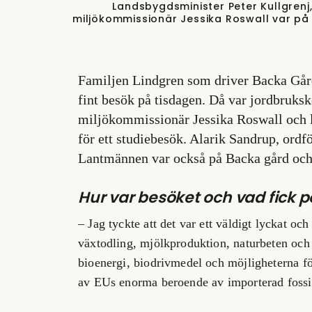
Landsbygdsminister Peter Kullgren
miljökommissionär Jessika Roswall var på
Familjen Lindgren som driver Backa Gård
fint besök på tisdagen. Då var jordbruk
miljökommissionär Jessika Roswall och l
för ett studiebesök. Alarik Sandrup, ordf
Lantmännen var också på Backa gård och 
Hur var besöket och vad fick p
– Jag tyckte att det var ett väldigt lyckat o
växtodling, mjölkproduktion, naturbeten och
bioenergi, biodrivmedel och möjligheterna för
av EUs enorma beroende av importerad fossil