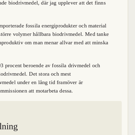
ade biodrivmedel, där jag upplever att det finns
mporterade fossila energiprodukter och material
a större volymer hållbara biodrivmedel. Med tanke
raproduktiv om man menar allvar med att minska
 93 procent beroende av fossila drivmedel och
biodrivmedel. Det stora och mest
rivmedel under en lång tid framöver är
ommissionen att motarbeta dessa.
lning