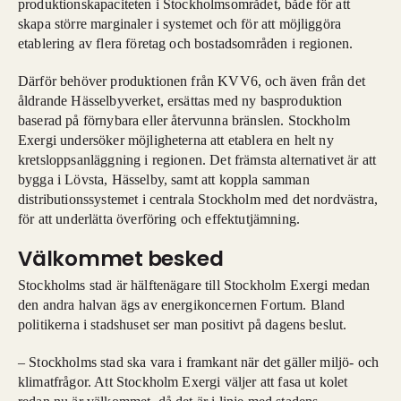
produktionskapaciteten i Stockholmsområdet, både för att
skapa större marginaler i systemet och för att möjliggöra
etablering av flera företag och bostadsområden i regionen.
Därför behöver produktionen från KVV6, och även från det
åldrande Hässelbyverket, ersättas med ny basproduktion
baserad på förnybara eller återvunna bränslen. Stockholm
Exergi undersöker möjligheterna att etablera en helt ny
kretsloppsanläggning i regionen. Det främsta alternativet är att
bygga i Lövsta, Hässelby, samt att koppla samman
distributionssystemet i centrala Stockholm med det nordvästra,
för att underlätta överföring och effektutjämning.
Välkommet besked
Stockholms stad är hälftenägare till Stockholm Exergi medan
den andra halvan ägs av energikoncernen Fortum. Bland
politikerna i stadshuset ser man positivt på dagens beslut.
– Stockholms stad ska vara i framkant när det gäller miljö- och
klimatfrågor. Att Stockholm Exergi väljer att fasa ut kolet