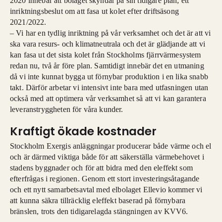
2020 innebär att bolaget skyndar på sin tidigare plan; ett
inriktningsbeslut om att fasa ut kolet efter driftsäsong
2021/2022.
– Vi har en tydlig inriktning på vår verksamhet och det är att vi
ska vara resurs- och klimatneutrala och det är glädjande att vi
kan fasa ut det sista kolet från Stockholms fjärrvärmesystem
redan nu, två år före plan. Samtidigt innebär det en utmaning
då vi inte kunnat bygga ut förnybar produktion i en lika snabb
takt. Därför arbetar vi intensivt inte bara med utfasningen utan
också med att optimera vår verksamhet så att vi kan garantera
leveranstryggheten för våra kunder.
Kraftigt ökade kostnader
Stockholm Exergis anläggningar producerar både värme och el
och är därmed viktiga både för att säkerställa värmebehovet i
stadens byggnader och för att bidra med den eleffekt som
efterfrågas i regionen. Genom ett stort investeringsåtagande
och ett nytt samarbetsavtal med elbolaget Ellevio kommer vi
att kunna säkra tillräcklig eleffekt baserad på förnybara
bränslen, trots den tidigarelagda stängningen av KVV6.