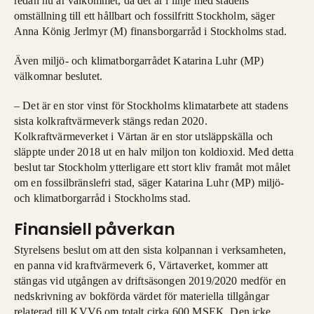
redan nu är välkommet, då det är i linje med stadens
omställning till ett hållbart och fossilfritt Stockholm, säger
Anna König Jerlmyr (M) finansborgarråd i Stockholms stad.
Även miljö- och klimatborgarrådet Katarina Luhr (MP)
välkomnar beslutet.
– Det är en stor vinst för Stockholms klimatarbete att stadens
sista kolkraftvärmeverk stängs redan 2020.
Kolkraftvärmeverket i Värtan är en stor utsläppskälla och
släppte under 2018 ut en halv miljon ton koldioxid. Med detta
beslut tar Stockholm ytterligare ett stort kliv framåt mot målet
om en fossilbränslefri stad, säger Katarina Luhr (MP) miljö-
och klimatborgarråd i Stockholms stad.
Finansiell påverkan
Styrelsens beslut om att den sista kolpannan i verksamheten,
en panna vid kraftvärmeverk 6, Värtaverket, kommer att
stängas vid utgången av driftsäsongen 2019/2020 medför en
nedskrivning av bokförda värdet för materiella tillgångar
relaterad till KVV6 om totalt cirka 600 MSEK. Den icke