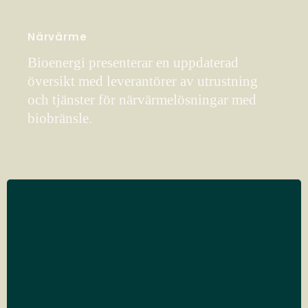
Närvärme
Bioenergi presenterar en uppdaterad
översikt med leverantörer av utrustning
och tjänster för närvärmelösningar med
biobränsle.