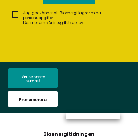
Jag godkänner att Bioenergi lagrar mina
personuppgifter.
Läs mer om vår integritetspolicy
Läs senaste
numret
Prenumerera
Bioenergitidningen