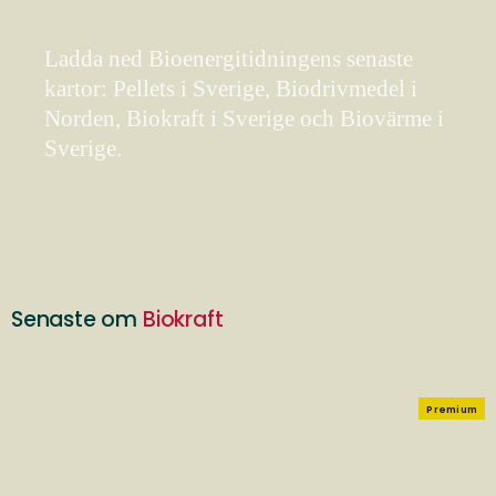
Ladda ned Bioenergitidningens senaste
kartor: Pellets i Sverige, Biodrivmedel i
Norden, Biokraft i Sverige och Biovärme i
Sverige.
Senaste om
Biokraft
Premium