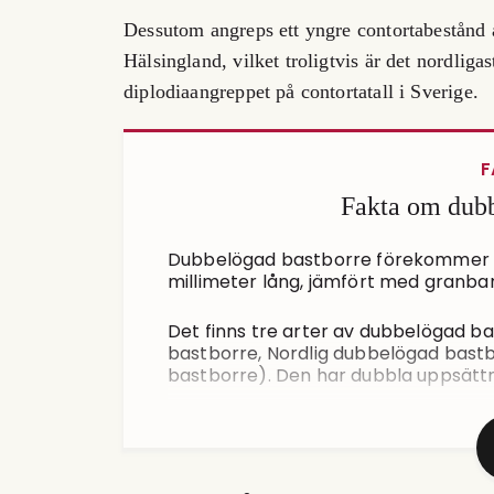
Dessutom angreps ett yngre contortabestånd 
Hälsingland, vilket troligtvis är det nordliga
diplodiaangreppet på contortatall i Sverige.
F
Fakta om dubb
Dubbelögad bastborre förekommer i h
millimeter lång, jämfört med granbar
Det finns tre arter av dubbelögad ba
bastborre, Nordlig dubbelögad bast
bastborre). Den har dubbla uppsätt
De angriper företrädesvis gran och 
och/eller starkt torkstressade träd. 
augusti och övervintrar i träden som
sker i maj-juni.