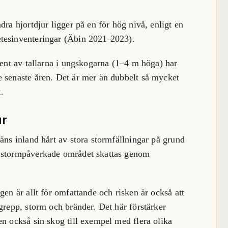
dra hjortdjur ligger på en för hög nivå, enligt en
tesinventeringar (Äbin 2021˗2023).
cent av tallarna i ungskogarna (1–4 m höga) har
e senaste åren. Det är mer än dubbelt så mycket
.
ar
äns inland hårt av stora stormfällningar på grund
t stormpåverkade området skattas genom
gen är allt för omfattande och risken är också att
grepp, storm och bränder. Det här förstärker
en också sin skog till exempel med flera olika