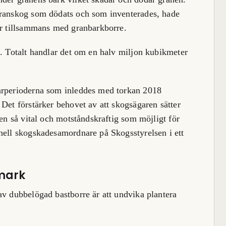
granskog som dödats och som inventerades, hade
er tillsammans med granbarkborre.
a. Totalt handlar det om en halv miljon kubikmeter
arperioderna som inleddes med torkan 2018
Det förstärker behovet av att skogsägaren sätter
den så vital och motståndskraftig som möjligt för
nell skogskadesamordnare på Skogsstyrelsen i ett
 mark
av dubbelögad bastborre är att undvika plantera