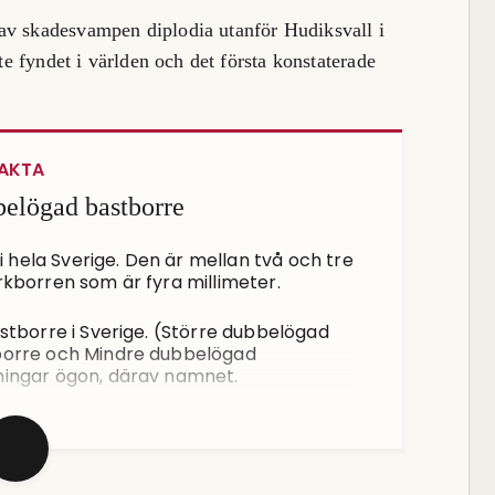
av skadesvampen diplodia utanför Hudiksvall i
ste fyndet i världen och det första konstaterade
AKTA
elögad bastborre
ela Sverige. Den är mellan två och tre
kborren som är fyra millimeter.
stborre i Sverige. (Större dubbelögad
borre och Mindre dubbelögad
ningar ögon, därav namnet.
föredrar undertryckta nedsatta
De svärmar och angriper träden i juli-
 skalbagge eller larv. Förpuppningen