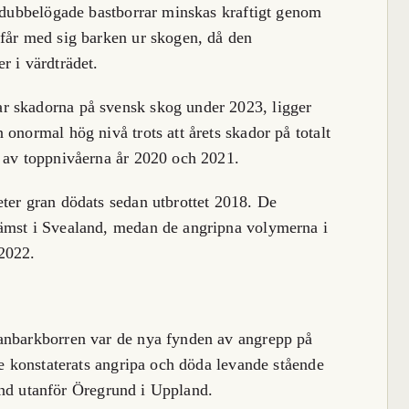
t dubbelögade bastborrar minskas kraftigt genom
 får med sig barken ur skogen, då den
r i värdträdet.
r skadorna på svensk skog under 2023, ligger
onormal hög nivå trots att årets skador på totalt
l av toppnivåerna år 2020 och 2021.
ter gran dödats sedan utbrottet 2018. De
ämst i Svealand, medan de angripna volymerna i
2022.
anbarkborren var de nya fynden av angrepp på
re konstaterats angripa och döda levande stående
stånd utanför Öregrund i Uppland.