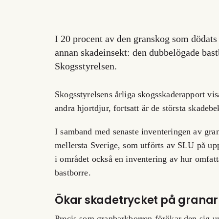
I 20 procent av den granskog som dödats
annan skadeinsekt: den dubbelögade bastb
Skogsstyrelsen.
Skogsstyrelsens årliga skogsskaderapport vis
andra hjortdjur, fortsatt är de största skade
I samband med senaste inventeringen av gran
mellersta Sverige, som utförts av SLU på upp
i området också en inventering av hur omfat
bastborre.
Ökar skadetrycket på granar
Precis som granbarkborren förökar den sig u