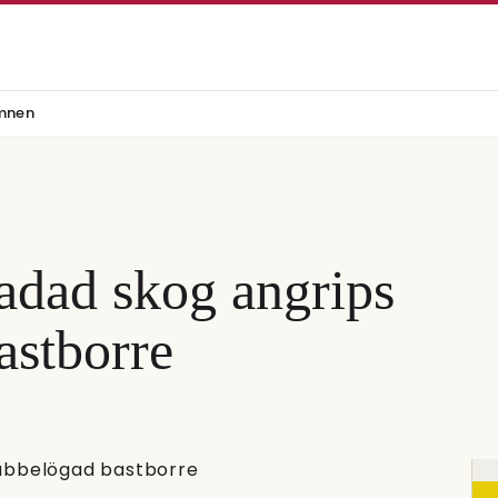
mnen
adad skog angrips
astborre