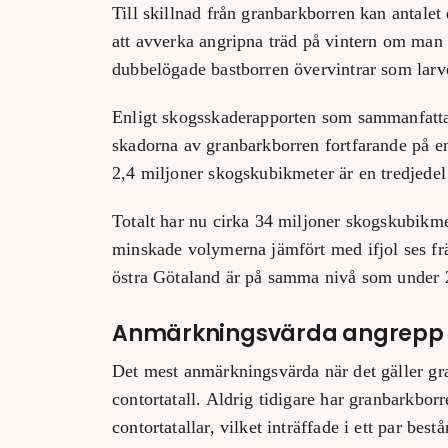
Till skillnad från granbarkborren kan antale
att avverka angripna träd på vintern om man
dubbelögade bastborren övervintrar som larve
Enligt skogsskaderapporten som sammanfatta
skadorna av granbarkborren fortfarande på en 
2,4 miljoner skogskubikmeter är en tredjede
Totalt har nu cirka 34 miljoner skogskubikme
minskade volymerna jämfört med ifjol ses fr
östra Götaland är på samma nivå som under 
Anmärkningsvärda angrepp
Det mest anmärkningsvärda när det gäller gr
contortatall. Aldrig tidigare har granbarkbor
contortatallar, vilket inträffade i ett par be