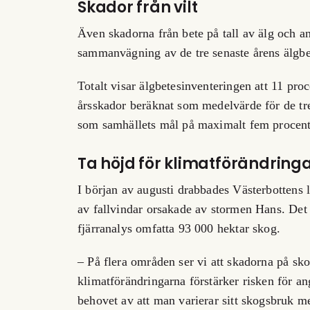
Skador från vilt
Källa: Skogsstyrelsen
Även skadorna från bete på tall av älg och an
sammanvägning av de tre senaste årens älgbe
Totalt visar älgbetesinventeringen att 11 pro
årsskador beräknat som medelvärde för de tr
som samhällets mål på maximalt fem procent
Ta höjd för klimatförändring
I början av augusti drabbades Västerbottens l
av fallvindar orsakade av stormen Hans. De
fjärranalys omfatta 93 000 hektar skog.
– På flera områden ser vi att skadorna på sko
klimatförändringarna förstärker risken för an
behovet av att man varierar sitt skogsbruk m