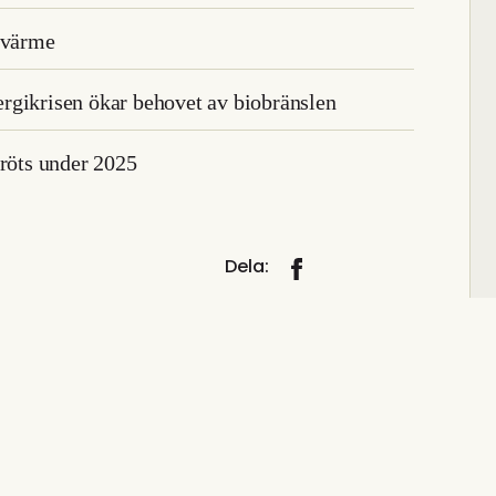
h värme
rgikrisen ökar behovet av biobränslen
bröts under 2025
Dela: