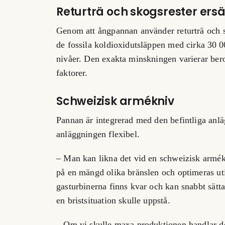
Returträ och skogsrester ersät
Genom att ångpannan använder returträ och sk
de fossila koldioxidutsläppen med cirka 30 0
nivåer. Den exakta minskningen varierar ber
faktorer.
Schweizisk armékniv
Pannan är integrerad med den befintliga anl
anläggningen flexibel.
– Man kan likna det vid en schweizisk armé
på en mängd olika bränslen och optimeras ut
gasturbinerna finns kvar och kan snabbt sätta
en bristsituation skulle uppstå.
– Om vi skulle maxa produktionen handlar 