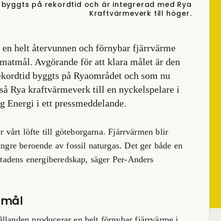
 byggts på rekordtid och är integrerad med Rya
Kraftvärmeverk till höger.
 en helt återvunnen och förnybar fjärrvärme
imatmål. Avgörande för att klara målet är den
ekordtid byggts på Ryaområdet och som nu
så Rya kraftvärmeverk till en nyckelspelare i
g Energi i ett pressmeddelande.
r vårt löfte till göteborgarna. Fjärrvärmen blir
ängre beroende av fossil naturgas. Det ger både en
 stadens energiberedskap, säger Per-Anders
 mål
llanden producerar en helt förnybar fjärrvärme i