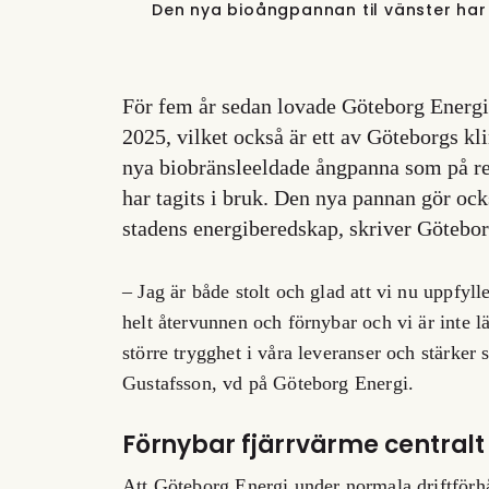
Den nya bioångpannan til vänster har
För fem år sedan lovade Göteborg Energi
2025, vilket också är ett av Göteborgs kl
nya biobränsleeldade ångpanna som på r
har tagits i bruk. Den nya pannan gör ock
stadens energiberedskap, skriver Götebor
– Jag är både stolt och glad att vi nu uppfylle
helt återvunnen och förnybar och vi är inte l
större trygghet i våra leveranser och stärker
Gustafsson, vd på Göteborg Energi.
Förnybar fjärrvärme centralt
Att Göteborg Energi under normala driftförhå