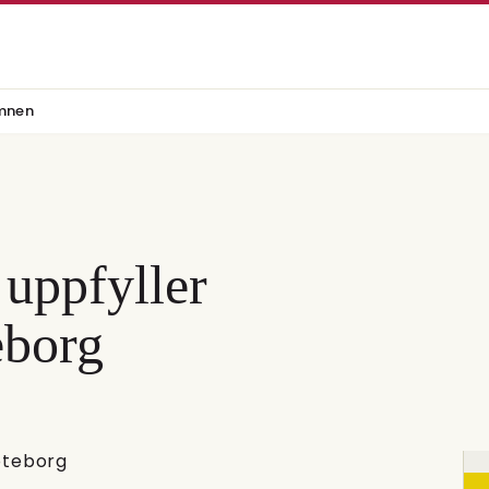
mnen
uppfyller
eborg