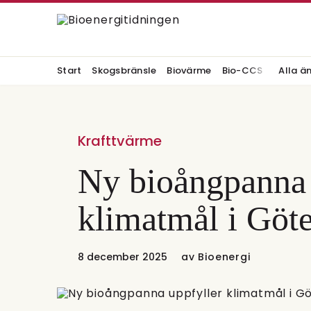
Start
Skogsbränsle
Biovärme
Bio-CCS
Alla ä
Krafttvärme
Ny bioångpanna 
klimatmål i Göt
8 december 2025
av
Bioenergi