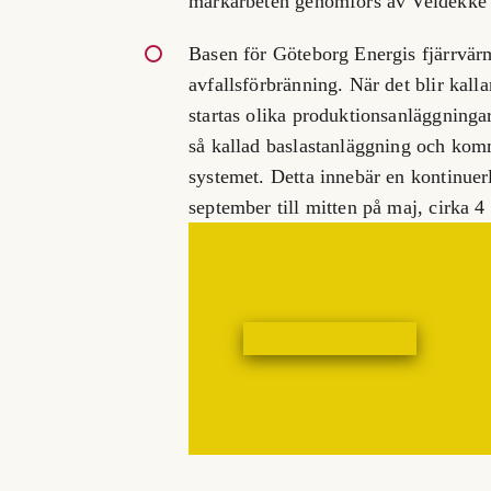
markarbeten genomförs av Veidekke 
Basen för Göteborg Energis fjärrvärm
avfallsförbränning. När det blir kall
startas olika produktionsanläggning
så kallad baslastanläggning och komm
systemet. Detta innebär en kontinuer
september till mitten på maj, cirka 4