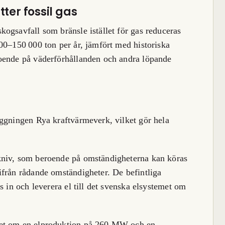
ter fossil gas
ogsavfall som bränsle istället för gas reduceras
00–150 000 ton per år, jämfört med historiska
oende på väderförhållanden och andra löpande
äggningen Rya kraftvärmeverk, vilket gör hela
kniv, som beroende på omständigheterna kan köras
ifrån rådande omständigheter. De befintliga
s in och leverera el till det svenska elsystemet om
det om en elproduktion på 260 MW och en