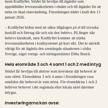
inom Kraftlyftet. Stödet får beviljas till åtgärder som
upprätthåller leveranssäkerheten i elnätet och till åtgärder för att
möta en ökad elanvändning. Förordningen träder i kraft den 13
januari 2026.
– Kraftlyftet bidrar med att säkra tillgången på el till svenska
hushåll och företag där och när den behövs. På längre sikt
behövs kärnkraft, men Kraftlyftet kommer att stärka
leveranssäkerheten i kraftsystemet på kort sikt. Det är särskilt
viktigt för att åtgärda den ansträngda situationen i södra
Sverige, säger energi- och näringsminister Ebba Busch.
Hela elområde 3 och 4 samt 1 och 2 med intyg
Stödet får beviljas till aktörer som investerar där behovet är
som störst. Elområdena 3 och 4 antas i förordningen vara
områden där behovet är som störst. För elområdena 1 och 2
behöver behovet i det regionala eller lokala nätet däremot
intygas.
Investeringarna kan avse: