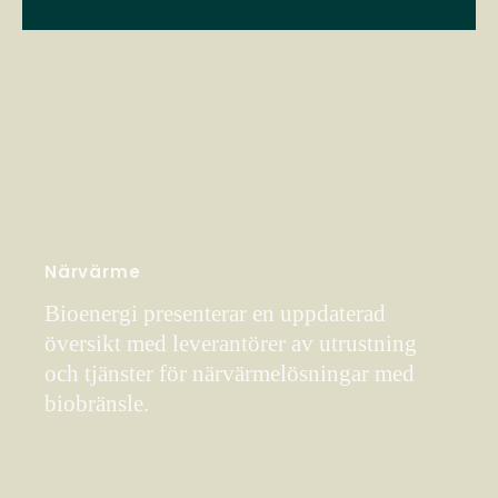
Närvärme
Bioenergi presenterar en uppdaterad
översikt med leverantörer av utrustning
och tjänster för närvärmelösningar med
biobränsle.