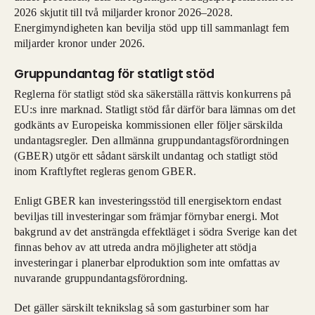
2026 skjutit till två miljarder kronor 2026–2028.
Energimyndigheten kan bevilja stöd upp till sammanlagt fem
miljarder kronor under 2026.
Gruppundantag för statligt stöd
Reglerna för statligt stöd ska säkerställa rättvis konkurrens på
EU:s inre marknad. Statligt stöd får därför bara lämnas om det
godkänts av Europeiska kommissionen eller följer särskilda
undantagsregler. Den allmänna gruppundantagsförordningen
(GBER) utgör ett sådant särskilt undantag och statligt stöd
inom Kraftlyftet regleras genom GBER.
Enligt GBER kan investeringsstöd till energisektorn endast
beviljas till investeringar som främjar förnybar energi. Mot
bakgrund av det ansträngda effektläget i södra Sverige kan det
finnas behov av att utreda andra möjligheter att stödja
investeringar i planerbar elproduktion som inte omfattas av
nuvarande gruppundantagsförordning.
Det gäller särskilt teknikslag så som gasturbiner som har