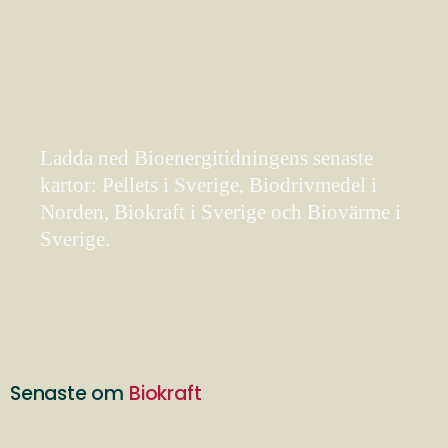
Ladda ned Bioenergitidningens senaste
kartor: Pellets i Sverige, Biodrivmedel i
Norden, Biokraft i Sverige och Biovärme i
Sverige.
Senaste om
Biokraft