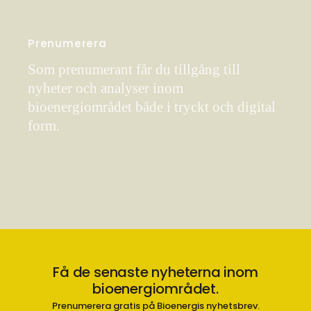
Prenumerera
Som prenumerant får du tillgång till
nyheter och analyser inom
bioenergiområdet både i tryckt och digital
form.
Få de senaste nyheterna inom
bioenergiområdet.
Prenumerera gratis på Bioenergis nyhetsbrev.