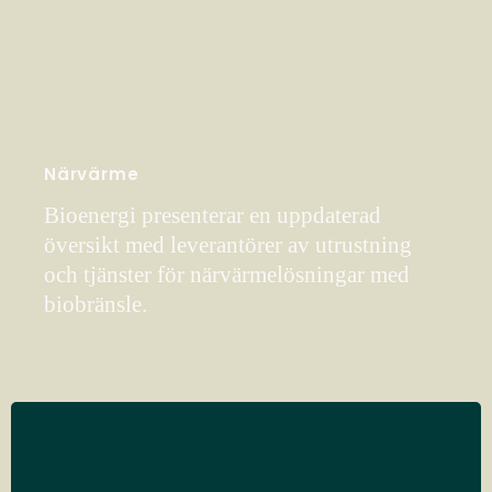
Närvärme
Bioenergi presenterar en uppdaterad
översikt med leverantörer av utrustning
och tjänster för närvärmelösningar med
biobränsle.