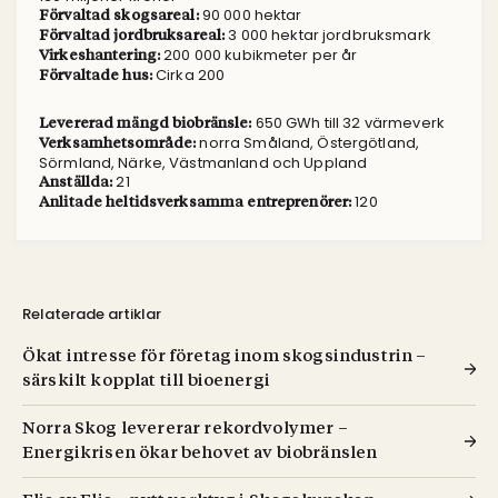
90 000 hektar
Förvaltad skogsareal:
3 000 hektar jordbruksmark
Förvaltad jordbruksareal:
200 000 kubikmeter per år
Virkeshantering:
Cirka 200
Förvaltade hus:
650 GWh till 32 värmeverk
Levererad mängd biobränsle:
norra Småland, Östergötland,
Verksamhetsområde:
Sörmland, Närke, Västmanland och Uppland
21
Anställda:
120
Anlitade heltidsverksamma entreprenörer:
Relaterade artiklar
Ökat intresse för företag inom skogsindustrin –
särskilt kopplat till bioenergi
Norra Skog levererar rekordvolymer –
Energikrisen ökar behovet av biobränslen