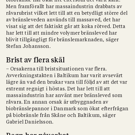
biobränsle har ökat lite eftersom det varit kallt.
Men framförallt har massaindustrin drabbats av
råvarubrist vilket lett till att en betydligt större del
av bränsleveden används till massaved, det har
visat sig att det faktiskt går att koka rötved. Detta
har lett till att mindre volymer bränsleved har
blivit tillgängligt för bränslemarknaden, säger
Stefan Johansson.
Brist av flera skäl
– Orsakerna till bristsituationen var flera.
Avverkningstakten i Baltikum har varit avsevärt
lägre än vad den brukar vara till följd av att det var
extremt regnigt i höstas. Det har lett till att
massaindustrin har använt mer bränsleved som
råvara. En annan orsak är utbyggnaden av
biobränslepannor i Danmark som ökat efterfrågan
på biobränsle från Skåne och Baltikum, säger
Gabriel Danielsson.