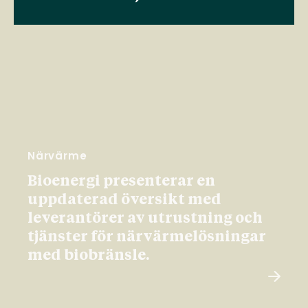
Närvärme
Bioenergi presenterar en
uppdaterad översikt med
leverantörer av utrustning och
tjänster för närvärmelösningar
med biobränsle.