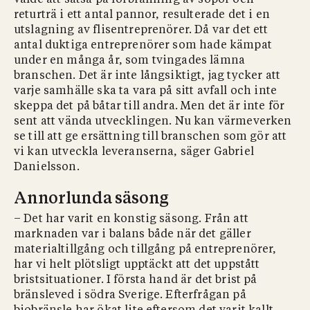
valde att satsa på förbränning av sopor och
returträ i ett antal pannor, resulterade det i en
utslagning av flisentreprenörer. Då var det ett
antal duktiga entreprenörer som hade kämpat
under en många år, som tvingades lämna
branschen. Det är inte långsiktigt, jag tycker att
varje samhälle ska ta vara på sitt avfall och inte
skeppa det på båtar till andra. Men det är inte för
sent att vända utvecklingen. Nu kan värmeverken
se till att ge ersättning till branschen som gör att
vi kan utveckla leveranserna, säger Gabriel
Danielsson.
Annorlunda säsong
– Det har varit en konstig säsong. Från att
marknaden var i balans både när det gäller
materialtillgång och tillgång på entreprenörer,
har vi helt plötsligt upptäckt att det uppstått
bristsituationer. I första hand är det brist på
bränsleved i södra Sverige. Efterfrågan på