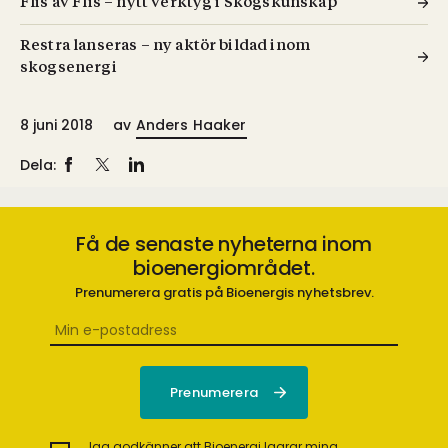
Flis av Flis – nytt verktyg i Skogskunskap
Restra lanseras – ny aktör bildad inom
skogsenergi
8 juni 2018
av
Anders Haaker
Dela:
Få de senaste nyheterna inom
bioenergiområdet.
Prenumerera gratis på Bioenergis nyhetsbrev.
Jag godkänner att Bioenergi lagrar mina