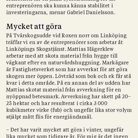
entreprenören ska kunna känna stabilitet i
investeringarna, menar Gabriel Danielsson.
Mycket att göra
På Tvärskogsudde vid Roxen norr om Linköping
träffar vi en av de entreprenörer som arbetar åt
Linköpings Skogstjänst. Mattias Hägerklew
arbetar med att skota material från hygge till
vägkant efter en naturvårdshuggning. Markägare
är Fastighetsverket som har avverkat för att göra
skogen mer öppen. Lövträd som bok och ek får stå
kvar i detta område. På en annan del av udden har
Mattias skotat material från avverkning för en
nyöppnad betesmark. Avverkning har skett på 20–
25 hektar och har resulterat i cirka 3 000
kubikmeter virke (fub) och ungefär lika stor volym
stjälpt mått flis för energiändamål.
– Det har varit mycket att göra i vinter, ungefär
lika mycket som tidigare år. För mig är det ingen