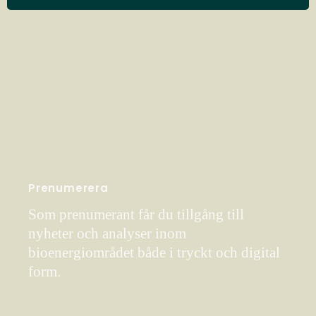
Prenumerera
Som prenumerant får du tillgång till
nyheter och analyser inom
bioenergiområdet både i tryckt och digital
form.