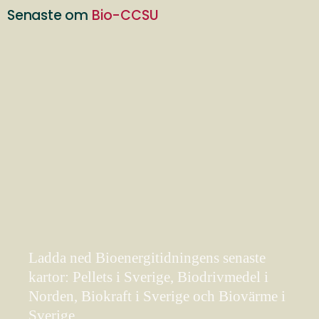
Senaste om
Bio-CCSU
Ladda ned Bioenergitidningens senaste
kartor: Pellets i Sverige, Biodrivmedel i
Norden, Biokraft i Sverige och Biovärme i
Sverige.