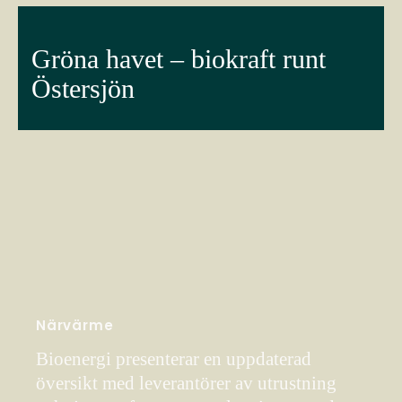
Gröna havet – biokraft runt
Östersjön
Närvärme
Bioenergi presenterar en uppdaterad
översikt med leverantörer av utrustning