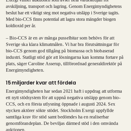
avskiljning, transport och lagring. Genom Energimyndighetens
beslut har ett viktigt steg mot negativa utsläpp i Sverige tagits.
Med bio-CCS finns potential att lagra stora mängder biogen
koldioxid per år.
– Bio-CCS är en av många pusselbitar som behövs för att
Sverige ska klara klimatmålen. Vi har bra förutsättningar för
bio-CCS genom god tillgång på biomassa och biobaserad
industri. Statligt stöd gör att lösningarna kan komma fortare på
plats, säger Caroline Asserup, tillförordnad generaldirektör på
Energimyndigheten.
15 miljarder kvar att fördela
Energimyndigheten har sedan 2021 haft i uppdrag att utforma
ett nytt stödsystem för att uppnå negativa utsläpp genom bio-
CCS, och en första utlysning öppnade i augusti 2024. Sex
stycken aktörer sökte stödet. Stockholm Exergi uppfyllde
samtliga krav för stöd samt bedömdes ha en realiserbar
genomförandeplan. De beviljas därmed stöd i den omvända
auktionen.