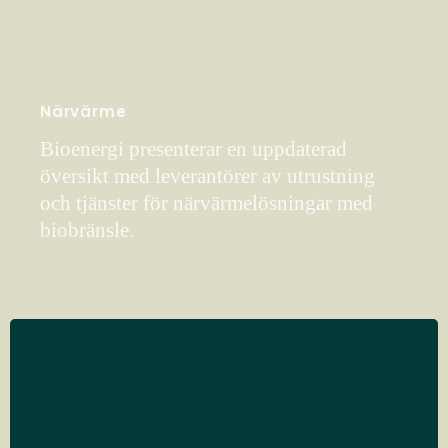
Närvärme
Bioenergi presenterar en uppdaterad
översikt med leverantörer av utrustning
och tjänster för närvärmelösningar med
biobränsle.