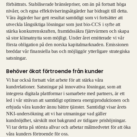
förbättrats. Stabiliserade bränslepriser, om än på fortsatt höga
nivåer, och egna effektiviseringsåtgärder har bidragit till detta.
Våra åtgärder har gett resultat samtidigt som vi fortsätter att
utveckla långsiktiga lösningar som just bio-CCS i syfte att
stärka konkurrenskraften, framtidssäkra fjärrvärmen och skapa
så stor klimatnytta som möjligt. Under året emitterade vi vår
första obligation på den norska kapitalmarknaden. Emissionen
breddar vår finansiella bas och möjliggör ytterligare strategiska
satsningar.
Behöver ökat förtroende från kunder
Vi har också fortsatt vårt arbete för att stärka våra
kundrelationer. Satsningar på innovativa lösningar, som att
integrera digitala plattformar i samarbete med partners, är ett
led i vår strävan att samtidigt optimera energiproduktionen och
erbjuda våra kunder ännu bättre tjänster. Samtidigt visar årets
NKI-undersökning att vi har utmaningar vad gäller
kundnöjdhet, särskilt mot bakgrund av tidigare prishöjningar.
Vi tar detta på största allvar och arbetar målmedvetet för att öka
våra kunders förtroende för oss.