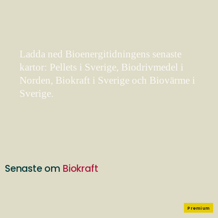
Ladda ned Bioenergitidningens senaste
kartor: Pellets i Sverige, Biodrivmedel i
Norden, Biokraft i Sverige och Biovärme i
Sverige.
Senaste om
Biokraft
Premium