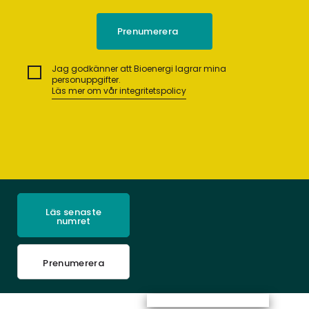
Jag godkänner att Bioenergi lagrar mina
personuppgifter.
Läs mer om vår integritetspolicy
Läs senaste
numret
Prenumerera