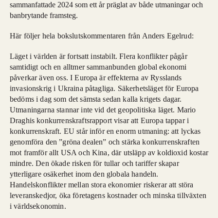
sammanfattade 2024 som ett år präglat av både utmaningar och
banbrytande framsteg.
Här följer hela bokslutskommentaren från Anders Egelrud:
Läget i världen är fortsatt instabilt. Flera konflikter pågår
samtidigt och en alltmer sammanbunden global ekonomi
påverkar även oss. I Europa är effekterna av Rysslands
invasionskrig i Ukraina påtagliga. Säkerhetsläget för Europa
bedöms i dag som det sämsta sedan kalla krigets dagar.
Utmaningarna stannar inte vid det geopolitiska läget. Mario
Draghis konkurrenskraftsrapport visar att Europa tappar i
konkurrenskraft. EU står inför en enorm utmaning: att lyckas
genomföra den ”gröna dealen” och stärka konkurrenskraften
mot framför allt USA och Kina, där utsläpp av koldioxid kostar
mindre. Den ökade risken för tullar och tariffer skapar
ytterligare osäkerhet inom den globala handeln.
Handelskonflikter mellan stora ekonomier riskerar att störa
leveranskedjor, öka företagens kostnader och minska tillväxten
i världsekonomin.