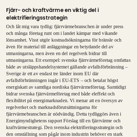
Fjärr- och kraftvärme en viktig del i
elektrifieringsstrategin
Och låt mig vara tydlig: fjärrvärmebranschen är under press
och många företag runt om i landet kämpar med vikande
lönsamhet. Visst utgör kostnadsökningarna för bränsle och
även för material till anläggningar en betydande del av
utmaningarna, men även en del regelverk bidrar till
utmaningarna. Ett exempel: svenska fjärrvärmeföretag omfattas
både av utsläppshandelsystemet gällande avfallsförbränning –
Sverige är ett av endast tre länder inom EU där
avfallsförbränningen ingår i EU-ETS – och betalar högst
energiskatt av samtliga nordiska fjärrvärmeföretag. Samtidigt
bidrar svenska fjärrvärmeföretag med både eleffekt och
flexibilitet på energimarknaden. Vi menar att en översyn av
regelverket och marknadsförutsättningarna för
fjärrvärmebranschen är nödvändig. Detta tydliggörs även i
Energimyndighetens rapport Förslag till en fjärrvärme och
kraftvärmestrategi. Den svenska elektrifieringsstrategin och
den omställning som pågår inom industrin behöver en stark