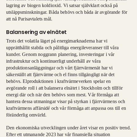
lagring av biogen koldioxid. Vi satsar självklart också på
utsläppsminskningar. Båda behövs och båda är avgörande för
att nå Parisavtalets mål.
Balansering av elnätet
Trots det volatila läget på energimarknaderna har vi
upprätthållit stabila och pålitliga energileveranser till våra
kunder. Genom noggrann planering, investeringar i vår
infrastruktur och kontinuerligt underhåll av våra
produktionsanläggningar och vårt fjärrvärmenät har vi
säkerställt att fjärrvärme och el finns tillgängligt när det
behövs. Elproduktionen i kraftvärmeverken spelar en
avgörande roll i att balansera elnätet i Stockholm och tillför
energi där och när den behövs som mest. Vår förmåga att
hantera dessa utmaningar visar på styrkan i fjärrvärmens och
kraftvärmens affärsidé och vår förmåga att anpassa oss till en
föränderlig omvärld.
Den ekonomiska utvecklingen under året visar en positiv trend.
Efter ett utmanande 2023 har vår finansiella situation