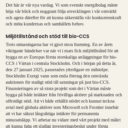
Det här är vår nya vardag. Vi som svenskt energibolag måste
höja vår blick och noggrant följa utvecklingen i vår omvärld
och agera därefter för att kunna säkerställa vår konkurrenskraft
och möta kundernas och samhällets behov.
Miljötillstånd och stöd till bio-CCS
Trots utmaningarna har vi gjort stora framsteg. En av årets
viktigaste händelser var när vi i mars fick miljötillstånd för att
bygga en av Europas första storskaliga anläggningar för bio-
CCS i Värtan i centrala Stockholm. Och i början på detta år,
den 27 januari 2025, passerades ytterligare en milstolpe.
Stockholm Exergi vann som enda företag den omvända
auktionen för statligt stöd till satsningar på just bio-CCS.
Finansieringen av så stora projekt som det i Värtan måste
bygga på både intäkter från frivilliga aktörer på marknaden och
offentligt stöd. Att vi både erhållit stödet och kunnat teckna
avtal med globala aktörer som Microsoft och Frontier innebär
att vi har säkrat långsiktiga intäkter för permanenta
minusutsläpp. Vi arbetar nu vidare med vårt projekt med målet
att kunna fatta ett slutligt investeringsbeslut under första