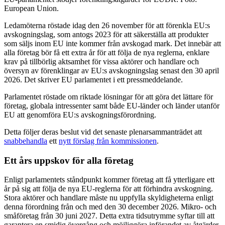
European Union.
Ledamöterna röstade idag den 26 november för att förenkla EU:s
avskogningslag, som antogs 2023 för att säkerställa att produkter
som säljs inom EU inte kommer från avskogad mark. Det innebär att
alla företag bör få ett extra år för att följa de nya reglerna, enklare
krav på tillbörlig aktsamhet för vissa aktörer och handlare och
översyn av förenklingar av EU:s avskogningslag senast den 30 april
2026. Det skriver EU parlamentet i ett pressmeddelande.
Parlamentet röstade om riktade lösningar för att göra det lättare för
företag, globala intressenter samt både EU-länder och länder utanför
EU att genomföra EU:s avskogningsförordning.
Detta följer deras beslut vid det senaste plenarsammanträdet att
snabbehandla
ett
nytt förslag från kommissionen
.
Ett års uppskov för alla företag
Enligt parlamentets ståndpunkt kommer företag att få ytterligare ett
år på sig att följa de nya EU-reglerna för att förhindra avskogning.
Stora aktörer och handlare måste nu uppfylla skyldigheterna enligt
denna förordning från och med den 30 december 2026. Mikro- och
småföretag från 30 juni 2027. Detta extra tidsutrymme syftar till att
garantera en smidig övergång och möjliggöra införandet av åtgärder