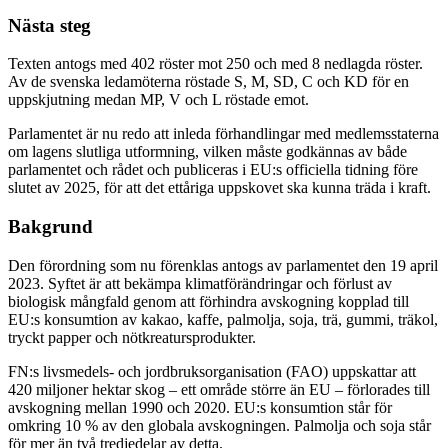
Nästa steg
Texten antogs med 402 röster mot 250 och med 8 nedlagda röster.
Av de svenska ledamöterna röstade S, M, SD, C och KD för en
uppskjutning medan MP, V och L röstade emot.
Parlamentet är nu redo att inleda förhandlingar med medlemsstaterna
om lagens slutliga utformning, vilken måste godkännas av både
parlamentet och rådet och publiceras i EU:s officiella tidning före
slutet av 2025, för att det ettåriga uppskovet ska kunna träda i kraft.
Bakgrund
Den förordning som nu förenklas antogs av parlamentet den 19 april
2023. Syftet är att bekämpa klimatförändringar och förlust av
biologisk mångfald genom att förhindra avskogning kopplad till
EU:s konsumtion av kakao, kaffe, palmolja, soja, trä, gummi, träkol,
tryckt papper och nötkreatursprodukter.
FN:s livsmedels- och jordbruksorganisation (FAO) uppskattar att
420 miljoner hektar skog – ett område större än EU – förlorades till
avskogning mellan 1990 och 2020. EU:s konsumtion står för
omkring 10 % av den globala avskogningen. Palmolja och soja står
för mer än två tredjedelar av detta.