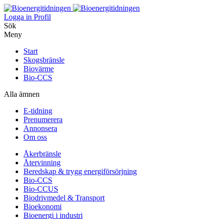
Logga in
Profil
Sök
Meny
Start
Skogsbränsle
Biovärme
Bio-CCS
Alla ämnen
E-tidning
Prenumerera
Annonsera
Om oss
Åkerbränsle
Återvinning
Beredskap & trygg energiförsörjning
Bio-CCS
Bio-CCUS
Biodrivmedel & Transport
Bioekonomi
Bioenergi i industri