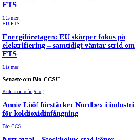
ETS
Läs mer
EU ETS
Energiföretagen: EU skärper fokus på
elektrifiering – samtidigt väntar strid om
ETS
Läs mer
Senaste om
Bio-CCSU
Koldioxidinfångning
Annie Lööf förstärker Nordbex i industri
för koldioxidinfångning
Bio-CCS
Nytt avtal – Stockholms stad köper