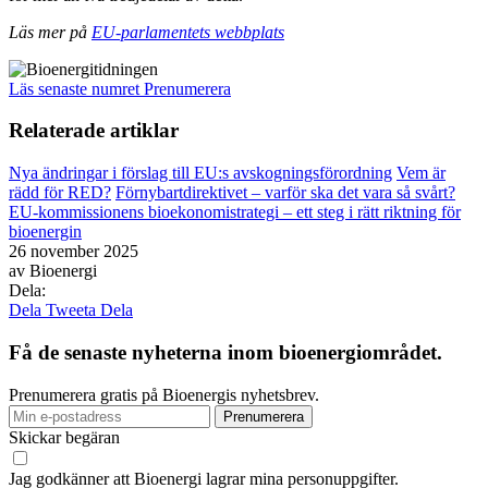
Läs mer på
EU-parlamentets webbplats
Läs senaste numret
Prenumerera
Relaterade artiklar
Nya ändringar i förslag till EU:s avskogningsförordning
Vem är
rädd för RED?
Förnybartdirektivet – varför ska det vara så svårt?
EU-kommissionens bioekonomistrategi – ett steg i rätt riktning för
bioenergin
26 november 2025
av
Bioenergi
Dela:
Dela
Tweeta
Dela
Få de senaste nyheterna inom bioenergiområdet.
Prenumerera gratis på Bioenergis nyhetsbrev.
Skickar begäran
Jag godkänner att Bioenergi lagrar mina personuppgifter.