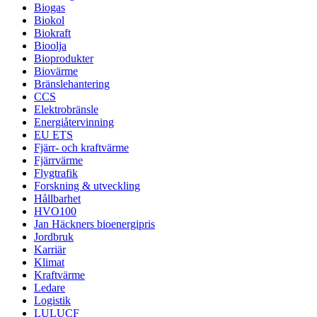
Biogas
Biokol
Biokraft
Bioolja
Bioprodukter
Biovärme
Bränslehantering
CCS
Elektrobränsle
Energiåtervinning
EU ETS
Fjärr- och kraftvärme
Fjärrvärme
Flygtrafik
Forskning & utveckling
Hållbarhet
HVO100
Jan Häckners bioenergipris
Jordbruk
Karriär
Klimat
Kraftvärme
Ledare
Logistik
LULUCF