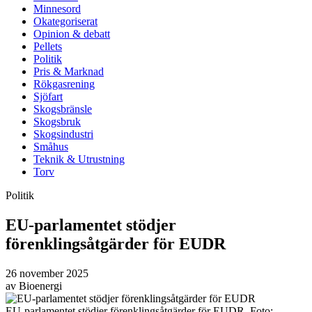
Minnesord
Okategoriserat
Opinion & debatt
Pellets
Politik
Pris & Marknad
Rökgasrening
Sjöfart
Skogsbränsle
Skogsbruk
Skogsindustri
Småhus
Teknik & Utrustning
Torv
Politik
EU-parlamentet stödjer
förenklingsåtgärder för EUDR
26 november 2025
av
Bioenergi
EU-parlamentet stödjer förenklingsåtgärder för EUDR. Foto: