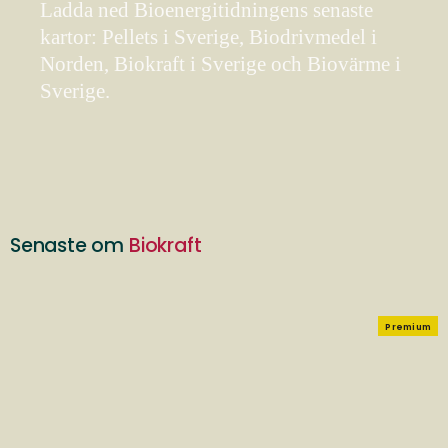
Ladda ned Bioenergitidningens senaste
kartor: Pellets i Sverige, Biodrivmedel i
Norden, Biokraft i Sverige och Biovärme i
Sverige.
Senaste om
Biokraft
Premium