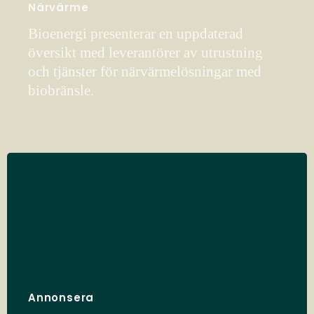
Närvärme
Bioenergi presenterar en uppdaterad
översikt med leverantörer av utrustning
och tjänster för närvärmelösningar med
biobränsle.
Annonsera