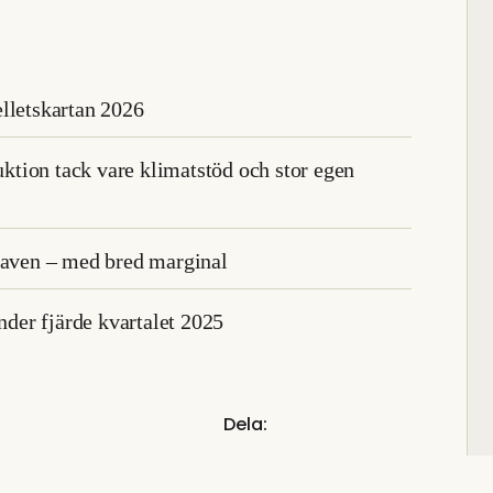
lletskartan 2026
duktion tack vare klimatstöd och stor egen
kraven – med bred marginal
under fjärde kvartalet 2025
Dela: