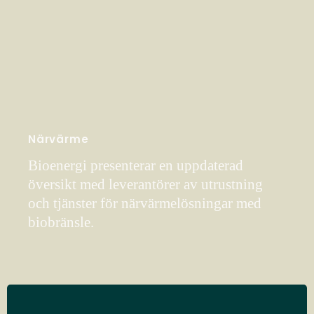
Närvärme
Bioenergi presenterar en uppdaterad
översikt med leverantörer av utrustning
och tjänster för närvärmelösningar med
biobränsle.