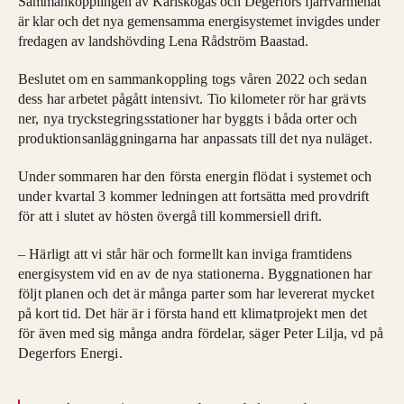
Sammankopplingen av Karlskogas och Degerfors fjärrvärmenät
är klar och det nya gemensamma energisystemet invigdes under
fredagen av landshövding Lena Rådström Baastad.
Beslutet om en sammankoppling togs våren 2022 och sedan
dess har arbetet pågått intensivt. Tio kilometer rör har grävts
ner, nya tryckstegringsstationer har byggts i båda orter och
produktionsanläggningarna har anpassats till det nya nuläget.
Under sommaren har den första energin flödat i systemet och
under kvartal 3 kommer ledningen att fortsätta med provdrift
för att i slutet av hösten övergå till kommersiell drift.
– Härligt att vi står här och formellt kan inviga framtidens
energisystem vid en av de nya stationerna. Byggnationen har
följt planen och det är många parter som har levererat mycket
på kort tid. Det här är i första hand ett klimatprojekt men det
för även med sig många andra fördelar, säger Peter Lilja, vd på
Degerfors Energi.