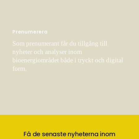
Prenumerera
Som prenumerant får du tillgång till
nyheter och analyser inom
bioenergiområdet både i tryckt och digital
form.
Få de senaste nyheterna inom