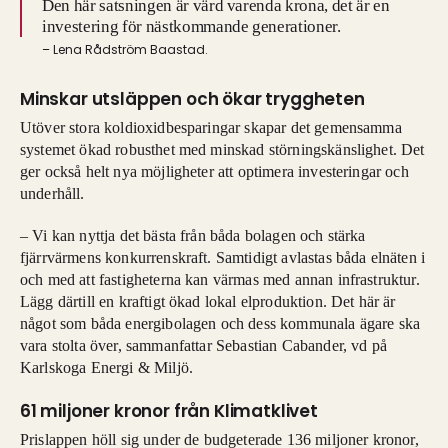
Den här satsningen är värd varenda krona, det är en
investering för nästkommande generationer.
– Lena Rådström Baastad.
Minskar utsläppen och ökar tryggheten
Utöver stora koldioxidbesparingar skapar det gemensamma
systemet ökad robusthet med minskad störningskänslighet. Det
ger också helt nya möjligheter att optimera investeringar och
underhåll.
– Vi kan nyttja det bästa från båda bolagen och stärka
fjärrvärmens konkurrenskraft. Samtidigt avlastas båda elnäten i
och med att fastigheterna kan värmas med annan infrastruktur.
Lägg därtill en kraftigt ökad lokal elproduktion. Det här är
något som båda energibolagen och dess kommunala ägare ska
vara stolta över, sammanfattar Sebastian Cabander, vd på
Karlskoga Energi & Miljö.
61 miljoner kronor från Klimatklivet
Prislappen höll sig under de budgeterade 136 miljoner kronor,