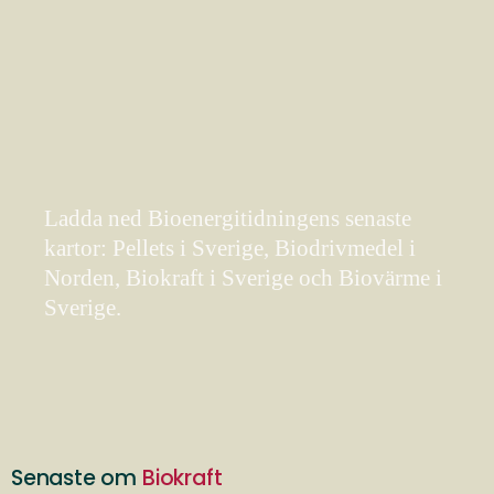
Ladda ned Bioenergitidningens senaste
kartor: Pellets i Sverige, Biodrivmedel i
Norden, Biokraft i Sverige och Biovärme i
Sverige.
Senaste om
Biokraft