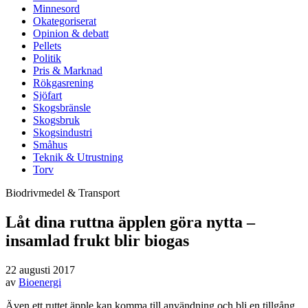
Minnesord
Okategoriserat
Opinion & debatt
Pellets
Politik
Pris & Marknad
Rökgasrening
Sjöfart
Skogsbränsle
Skogsbruk
Skogsindustri
Småhus
Teknik & Utrustning
Torv
Biodrivmedel & Transport
Låt dina ruttna äpplen göra nytta –
insamlad frukt blir biogas
22 augusti 2017
av
Bioenergi
Även ett ruttet äpple kan komma till användning och bli en tillgång