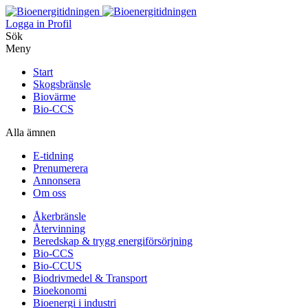
Logga in
Profil
Sök
Meny
Start
Skogsbränsle
Biovärme
Bio-CCS
Alla ämnen
E-tidning
Prenumerera
Annonsera
Om oss
Åkerbränsle
Återvinning
Beredskap & trygg energiförsörjning
Bio-CCS
Bio-CCUS
Biodrivmedel & Transport
Bioekonomi
Bioenergi i industri