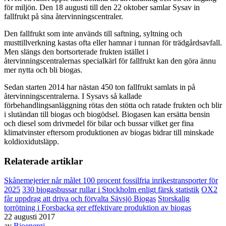
för miljön. Den 18 augusti till den 22 oktober samlar Sysav in
fallfrukt på sina återvinningscentraler.
Den fallfrukt som inte används till saftning, syltning och
musttillverkning kastas ofta eller hamnar i tunnan för trädgårdsavfall.
Men slängs den bortsorterade frukten istället i
återvinningscentralernas specialkärl för fallfrukt kan den göra ännu
mer nytta och bli biogas.
Sedan starten 2014 har nästan 450 ton fallfrukt samlats in på
återvinningscentralerna. I Sysavs så kallade
förbehandlingsanläggning rötas den stötta och ratade frukten och blir
i slutändan till biogas och biogödsel. Biogasen kan ersätta bensin
och diesel som drivmedel för bilar och bussar vilket ger fina
klimatvinster eftersom produktionen av biogas bidrar till minskade
koldioxidutsläpp.
Relaterade artiklar
Skånemejerier når målet 100 procent fossilfria inrikestransporter för
2025
330 biogasbussar rullar i Stockholm enligt färsk statistik
OX2
får uppdrag att driva och förvalta Sävsjö Biogas
Storskalig
torrötning i Forsbacka ger effektivare produktion av biogas
22 augusti 2017
av
Bioenergi