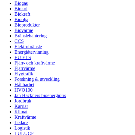
Biogas
Biokol
Biokraft
Bioolja
Bioprodukter
Biovärme
Bränslehantering
CCS
Elektrobränsle
Energiåtervinning
EU ETS
Fjärr- och kraftvärme
Fjärrvärme
Flygtrafik
Forskning & utveckling
Hållbarhet
HVO100
Jan Häckners bioenergipris
Jordbruk
Karriär
Klimat
Kraftvärme
Ledare
Logistik
LULUCF