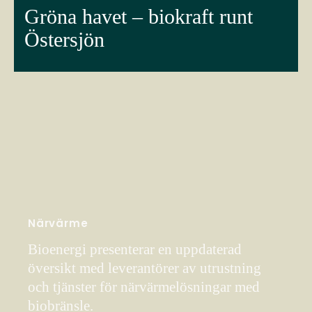
Gröna havet – biokraft runt
Östersjön
Närvärme
Bioenergi presenterar en uppdaterad
översikt med leverantörer av utrustning
och tjänster för närvärmelösningar med
biobränsle.