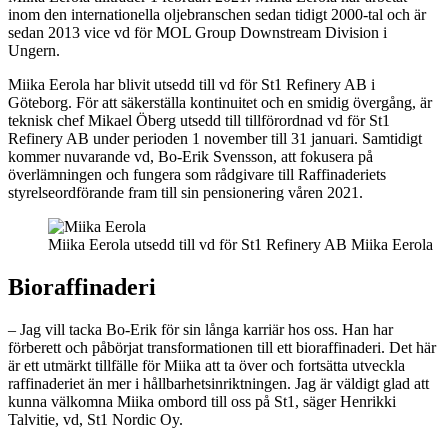
inom den internationella oljebranschen sedan tidigt 2000-tal och är
sedan 2013 vice vd för MOL Group Downstream Division i
Ungern.
Miika Eerola har blivit utsedd till vd för St1 Refinery AB i
Göteborg. För att säkerställa kontinuitet och en smidig övergång, är
teknisk chef Mikael Öberg utsedd till tillförordnad vd för St1
Refinery AB under perioden 1 november till 31 januari. Samtidigt
kommer nuvarande vd, Bo-Erik Svensson, att fokusera på
överlämningen och fungera som rådgivare till Raffinaderiets
styrelseordförande fram till sin pensionering våren 2021.
Miika Eerola utsedd till vd för St1 Refinery AB
Miika Eerola
Bioraffinaderi
– Jag vill tacka Bo-Erik för sin långa karriär hos oss. Han har
förberett och påbörjat transformationen till ett bioraffinaderi. Det här
är ett utmärkt tillfälle för Miika att ta över och fortsätta utveckla
raffinaderiet än mer i hållbarhetsinriktningen. Jag är väldigt glad att
kunna välkomna Miika ombord till oss på St1, säger Henrikki
Talvitie, vd, St1 Nordic Oy.