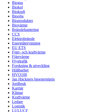
Biogas
Biokol
Biokraft
Bioolja
Bioprodukter
Biovärme
Bränslehantering
CCS
Elektrobränsle
Energiåtervinning
EU ETS
Fjärr- och kraftvärme
Fjärrvärme
Flygtrafik
Forskning & utveckling
Hållbarhet
HVO100
Jan Häckners bioenergipris
Jordbruk
Karriär
Klimat
Kraftvärme
Ledare
Logistik
LULUCF