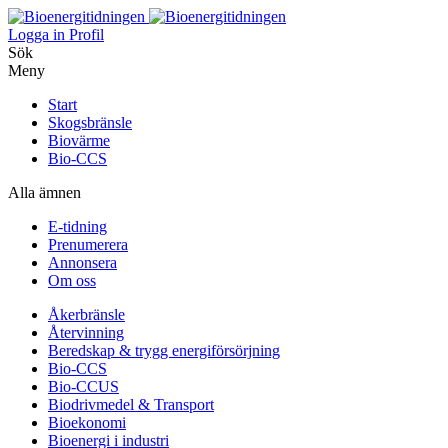
Logga in
Profil
Sök
Meny
Start
Skogsbränsle
Biovärme
Bio-CCS
Alla ämnen
E-tidning
Prenumerera
Annonsera
Om oss
Åkerbränsle
Återvinning
Beredskap & trygg energiförsörjning
Bio-CCS
Bio-CCUS
Biodrivmedel & Transport
Bioekonomi
Bioenergi i industri