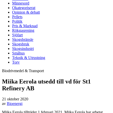
Minnesord
Okategoriserat
Opinion & debatt
Pellets
Politik
Pris & Marknad
Rökgasrening
Sjöfart
Skogsbränsle
Skogsbruk
Skogsindustri
Småhus
Teknik & Utrustning
Torv
Biodrivmedel & Transport
Miika Eerola utsedd till vd för St1
Refinery AB
21 oktober 2020
av
Bioenergi
Miika Eerola tillträder 1 februari 2021. Miika Eerola har arbetat