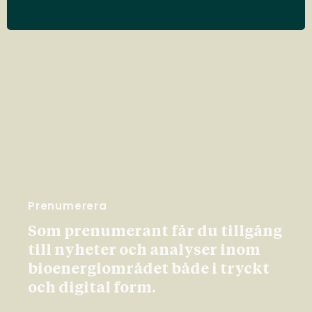
Prenumerera
Som prenumerant får du tillgång
till nyheter och analyser inom
bioenergiområdet både i tryckt
och digital form.