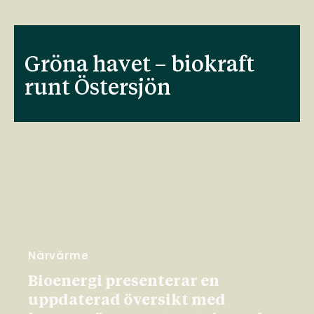
Gröna havet – biokraft
runt Östersjön
Närvärme
Bioenergi presenterar en
uppdaterad översikt med