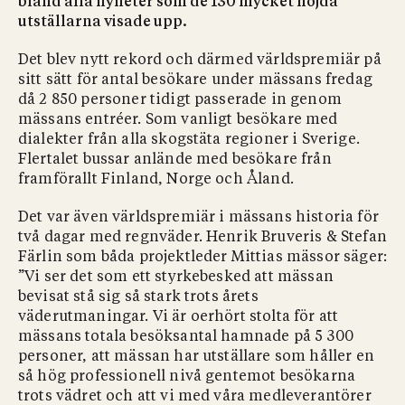
bland alla nyheter som de 130 mycket nöjda
utställarna visade upp.
Det blev nytt rekord och därmed världspremiär på
sitt sätt för antal besökare under mässans fredag
då 2 850 personer tidigt passerade in genom
mässans entréer. Som vanligt besökare med
dialekter från alla skogstäta regioner i Sverige.
Flertalet bussar anlände med besökare från
framförallt Finland, Norge och Åland.
Det var även världspremiär i mässans historia för
två dagar med regnväder. Henrik Bruveris & Stefan
Färlin som båda projektleder Mittias mässor säger:
”Vi ser det som ett styrkebesked att mässan
bevisat stå sig så stark trots årets
väderutmaningar. Vi är oerhört stolta för att
mässans totala besöksantal hamnade på 5 300
personer, att mässan har utställare som håller en
så hög professionell nivå gentemot besökarna
trots vädret och att vi med våra medleverantörer