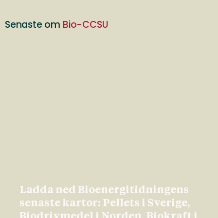
Senaste om
Bio-CCSU
Ladda ned Bioenergitidningens
senaste kartor: Pellets i Sverige,
Biodrivmedel i Norden, Biokraft i