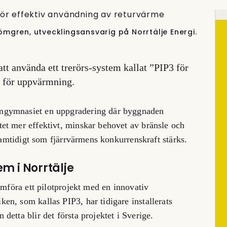
ömgren, utvecklingsansvarig på Norrtälje Energi.
att använda ett trerörs-system kallat ”PIP3 för
e för uppvärmning.
ngymnasiet en uppgradering där byggnaden
et mer effektivt, minskar behovet av bränsle och
 samtidigt som fjärrvärmens konkurrenskraft stärks.
m i Norrtälje
omföra ett pilotprojekt med en innovativ
n, som kallas PIP3, har tidigare installerats
etta blir det första projektet i Sverige.