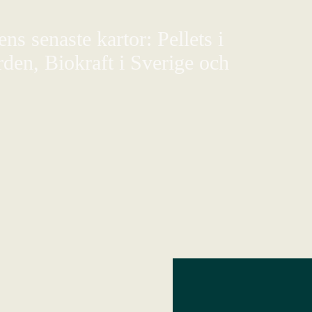
s senaste kartor: Pellets i
den, Biokraft i Sverige och