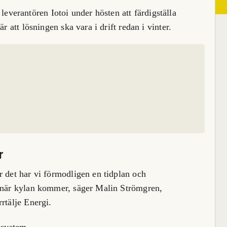
erantören Iotoi under hösten att färdigställa
r att lösningen ska vara i drift redan i vinter.
r
r det har vi förmodligen en tidplan och
n när kylan kommer, säger Malin Strömgren,
rtälje Energi.