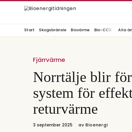
Start
Skogsbränsle
Biovärme
Bio-CCS
Alla ä
Fjärrvärme
Norrtälje blir fö
system för effek
returvärme
3 september 2025
av
Bioenergi