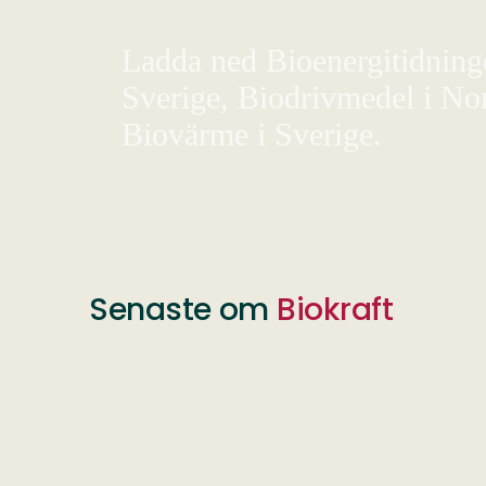
Ladda ned Bioenergitidningen
Sverige, Biodrivmedel i Nor
Biovärme i Sverige.
Senaste om
Biokraft