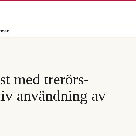
mnen
rst med trerörs-
tiv användning av