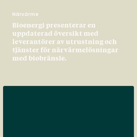
Närvärme
Bioenergi presenterar en
uppdaterad översikt med
leverantörer av utrustning och
tjänster för närvärmelösningar
med biobränsle.