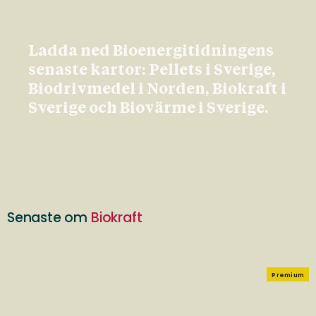
Ladda ned Bioenergitidningens
senaste kartor: Pellets i Sverige,
Biodrivmedel i Norden, Biokraft i
Sverige och Biovärme i Sverige.
Senaste om
Biokraft
Premium