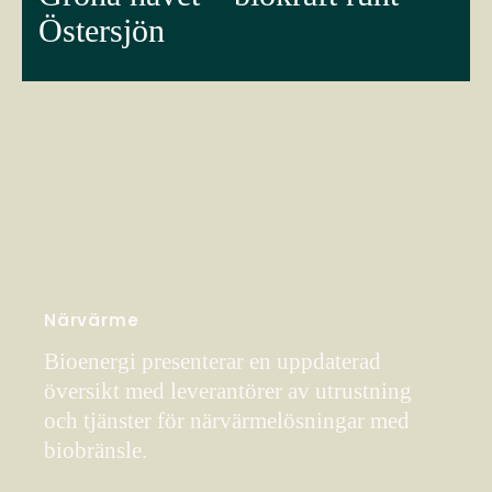
Östersjön
Närvärme
Bioenergi presenterar en uppdaterad
översikt med leverantörer av utrustning
och tjänster för närvärmelösningar med
biobränsle.