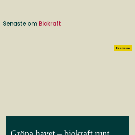
Senaste om
Biokraft
Premium
Gröna havet – biokraft runt