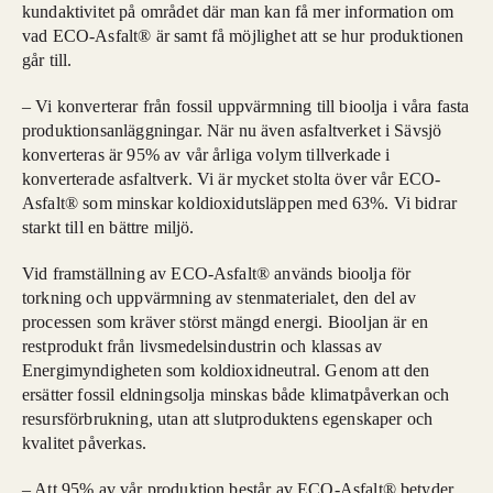
kundaktivitet på området där man kan få mer information om
vad ECO-Asfalt® är samt få möjlighet att se hur produktionen
går till.
– Vi konverterar från fossil uppvärmning till bioolja i våra fasta
produktionsanläggningar. När nu även asfaltverket i Sävsjö
konverteras är 95% av vår årliga volym tillverkade i
konverterade asfaltverk. Vi är mycket stolta över vår ECO-
Asfalt® som minskar koldioxidutsläppen med 63%. Vi bidrar
starkt till en bättre miljö.
Vid framställning av ECO-Asfalt® används bioolja för
torkning och uppvärmning av stenmaterialet, den del av
processen som kräver störst mängd energi. Biooljan är en
restprodukt från livsmedelsindustrin och klassas av
Energimyndigheten som koldioxidneutral. Genom att den
ersätter fossil eldningsolja minskas både klimatpåverkan och
resursförbrukning, utan att slutproduktens egenskaper och
kvalitet påverkas.
– Att 95% av vår produktion består av ECO-Asfalt® betyder