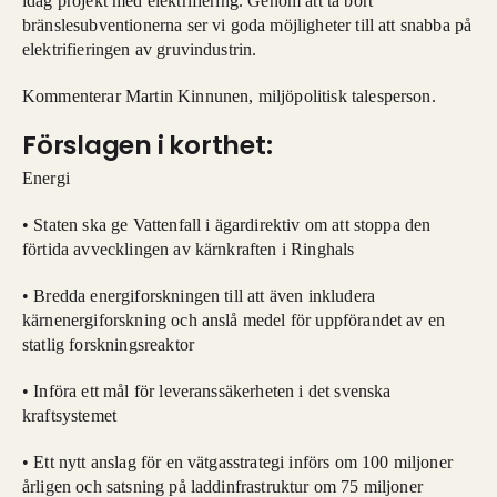
idag projekt med elektrifiering. Genom att ta bort
bränslesubventionerna ser vi goda möjligheter till att snabba på
elektrifieringen av gruvindustrin.
Kommenterar Martin Kinnunen, miljöpolitisk talesperson.
Förslagen i korthet:
Energi
• Staten ska ge Vattenfall i ägardirektiv om att stoppa den
förtida avvecklingen av kärnkraften i Ringhals
• Bredda energiforskningen till att även inkludera
kärnenergiforskning och anslå medel för uppförandet av en
statlig forskningsreaktor
• Införa ett mål för leveranssäkerheten i det svenska
kraftsystemet
• Ett nytt anslag för en vätgasstrategi införs om 100 miljoner
årligen och satsning på laddinfrastruktur om 75 miljoner