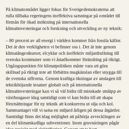
På klimatområdet ligger fokus för Sverigedemokraterna att
rulla tillbaka regeringens ineffektiva satsningar på området till
förmån för ökad inriktning på internationella
klimatinvesteringar och forskning och utveckling av ny teknik:
– 80 procent av all energi i världen kommer från fossila källor.
Det är den verkligheten vi befinner oss i. Det är inte genom
klimatångestkurser, elcyklar och ineffektiv miljardrullning till
svenska kommuner som vi åstadkommer förändring på riktigt.
Utgångspunkten för klimatpolitiken måste vara att göra
skillnad på riktigt inte att förbättra magkänslan eller snygga till
de svenska siffrorna. Genom kraftiga ökningar av anslagen till
teknikhöjande insatser globalt och på internationella
klimatinvesteringar kan vi så väl bidra till minskade utsläpp av
växthusgaser idag samtidigt som vi kan bidra till att skapa
förutsättningar för ny teknik att konkurrera ut olja och kol.
Sammantaget vill vi satsa en miljard årligen på dessa åtgärder.
Samtidigt finns det idag möjlighet att påbörja avvecklingen av
en del klimatskadliga subventioner. Inom gruvnäringen pågår