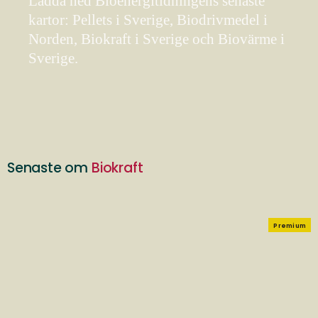
Ladda ned Bioenergitidningens senaste
kartor: Pellets i Sverige, Biodrivmedel i
Norden, Biokraft i Sverige och Biovärme i
Sverige.
Senaste om
Biokraft
Premium