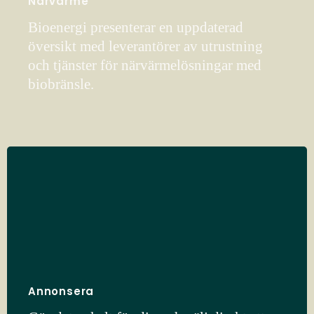
Närvärme
Bioenergi presenterar en uppdaterad
översikt med leverantörer av utrustning
och tjänster för närvärmelösningar med
biobränsle.
Annonsera