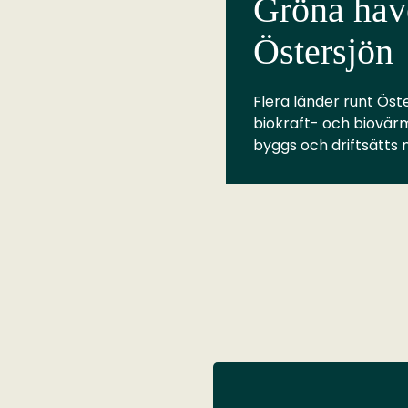
Gröna have
Östersjön
Flera länder runt Öste
biokraft- och biovär
byggs och driftsätts