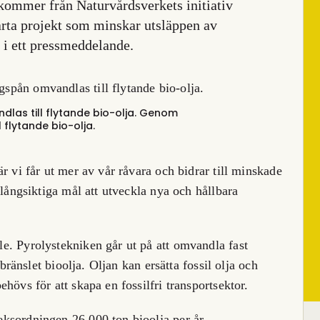
kommer från Naturvårdsverkets initiativ
marta projekt som minskar utsläppen av
a i ett pressmeddelande.
as till flytande bio-olja.
Genom
flytande bio-olja.
r vi får ut mer av vår råvara och bidrar till minskade
 långsiktiga mål att utveckla nya och hållbara
e. Pyrolystekniken går ut på att omvandla fast
 bränslet bioolja. Oljan kan ersätta fossil olja och
hövs för att skapa en fossilfri transportsektor.
ksordningen 26 000 ton bioolja per år.