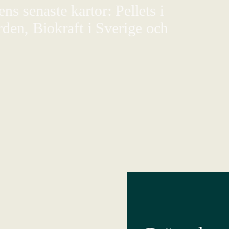
s senaste kartor: Pellets i
den, Biokraft i Sverige och