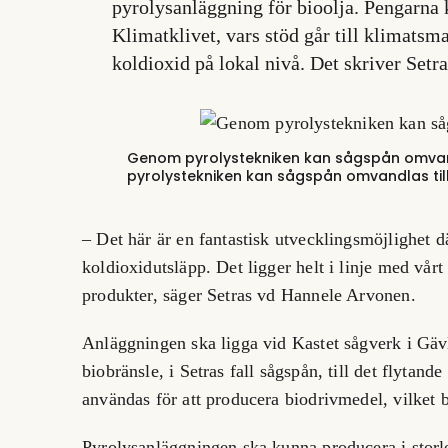
pyrolysanläggning för bioolja. Pengarna 
Klimatklivet, vars stöd går till klimats
koldioxid på lokal nivå. Det skriver Setr
Genom pyrolystekniken kan sågspån omvandl
pyrolystekniken kan sågspån omvandlas till 
– Det här är en fantastisk utvecklingsmöjlighet dä
koldioxidutsläpp. Det ligger helt i linje med vårt
produkter, säger Setras vd Hannele Arvonen.
Anläggningen ska ligga vid Kastet sågverk i Gävl
biobränsle, i Setras fall sågspån, till det flytande
användas för att producera biodrivmedel, vilket be
Pyrolysanläggningen ska kunna producera i storle