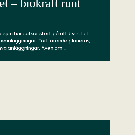
t – biokraft runt
rsjön har satsar stort på att byggt ut
meanläggningar. Fortfarande planeras,
 nya anläggningar. Även om …