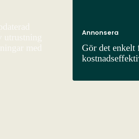
pdaterad
Annonsera
v utrustning
sningar med
Gör det enkelt f
kostnadseffekt