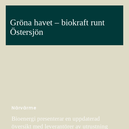
Gröna havet – biokraft runt
Östersjön
Närvärme
Bioenergi presenterar en uppdaterad
översikt med leverantörer av utrustning