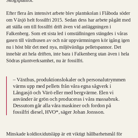
Skogsplantor.
Efter flera års intensivt arbete blev plantskolan i Flåboda söder
om Växjö helt fossilfri 2015. Sedan dess har arbete pågått med
att ställa om till fossilfri drift även vid anläggningen i
Falkenberg. Som ett sista led i omställningen stängdes i våras
gasen till växthusen av och när uppvärmningen kör igång igen
nu i höst blir det med nya, miljövänliga pelletspannor. Det
innebär att hela driften, inte bara i Falkenberg utan även i hela
Södras plantverksamhet, nu är fossilfri.
– Växthus, produktionslokaler och personalutrymmen
värms upp med pellets från våra egna sågverk i
Långasjö och Värö eller med bergvärme. Elen vi
använder är grön och produceras i våra massabruk.
Dessutom går alla våra maskiner och fordon på
fossilfri diesel, HVO*, säger Johan Jonsson.
Minskade koldioxidutsläpp är ett viktigt hållbarhetsmål för