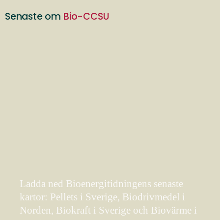
Senaste om
Bio-CCSU
Ladda ned Bioenergitidningens senaste
kartor: Pellets i Sverige, Biodrivmedel i
Norden, Biokraft i Sverige och Biovärme i