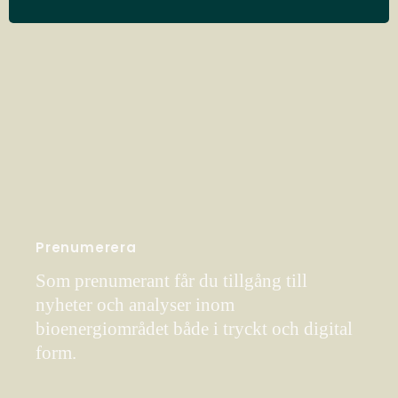
Prenumerera
Som prenumerant får du tillgång till
nyheter och analyser inom
bioenergiområdet både i tryckt och digital
form.